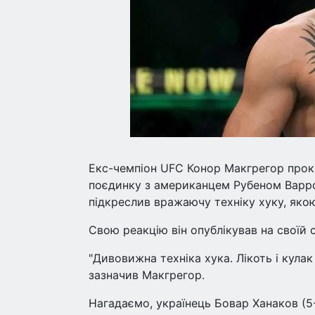
Екс-чемпіон UFC Конор Макгрегор проко
поєдинку з американцем Рубеном Варром
підкреслив вражаючу техніку хуку, яко
Свою реакцію він опублікував на своїй с
"Дивовижна техніка хука. Лікоть і кулак 
зазначив Макгрегор.
Нагадаємо, українець Бовар Ханаков (5-3