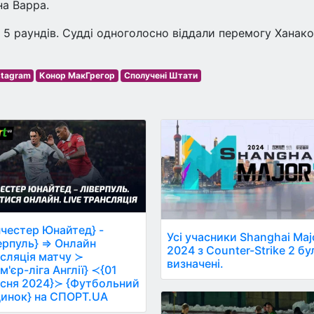
на Варра.
 5 раундів. Судді одноголосно віддали перемогу Ханак
stagram
Конор МакГрегор
Сполучені Штати
честер Юнайтед} -
Усі учасники Shanghai Maj
ерпуль} ⇒ Онлайн
2024 з Counter-Strike 2 бу
сляція матчу ≻
визначені.
м'єр-ліга Англії} ≺{01
сня 2024}≻ {Футбольний
инок} на СПОРТ.UA