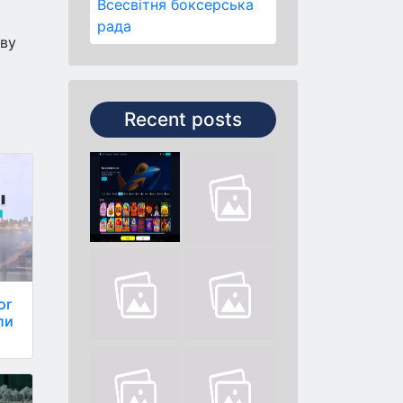
Всесвітня боксерська
рада
ову
Recent posts
or
ли