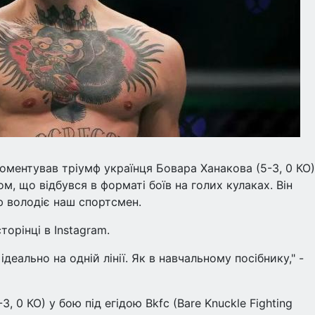
ментував тріумф українця Бовара Ханакова (5-3, 0 КО)
, що відбувся в форматі боїв на голих кулаках. Він
ю володіє наш спортсмен.
торінці в Instagram.
ідеально на одній лінії. Як в навчальному посібнику," -
, 0 КО) у бою під егідою Bkfc (Bare Knuckle Fighting