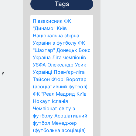
Tags
Півзахисник
ФК
"Динамо" Київ
Національна збірна
України з футболу
ФК
"Шахтар" Донецьк
Бокс
Україна
Ліга чемпіонів
УЄФА
Олександр Усик
Українці
Прем'єр-ліга
 у
Тайсон Ф'юрі
Воротар
(асоціативний футбол)
ФК "Реал Мадрид
Київ
Нокаут
Іспанія
Чемпіонат світу з
футболу
Асоціативний
футбол
Менеджер
(футбольна асоціація)