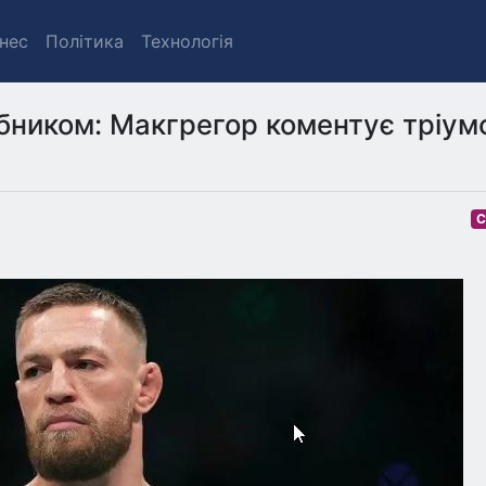
знес
Політика
Технологія
ібником: Макгрегор коментує тріум
С