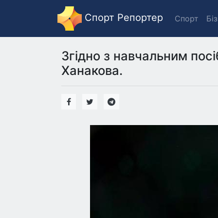
Спорт Репортер
Спорт
Бі
Згідно з навчальним пос
Ханакова.