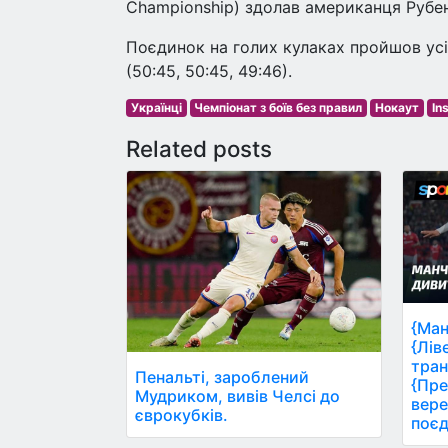
Championship) здолав американця Рубе
Поєдинок на голих кулаках пройшов усі
(50:45, 50:45, 49:46).
Українці
Чемпіонат з боїв без правил
Нокаут
In
Related posts
{Ман
{Лів
тран
Пенальті, зароблений
{Пре
Мудриком, вивів Челсі до
вере
єврокубків.
поєд