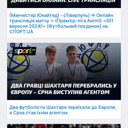
{Манчестер Юнайтед} - {Ліверпуль} ⇒ Онлайн
трансляція матчу ≻ {Прем'єр-ліга Англії} ≺{01
вересня 2024}≻ {Футбольний поєдинок} на
СПОРТ.UA
Два футболісти Шахтаря переїхали до Європи,
а Срна став їхнім агентом.