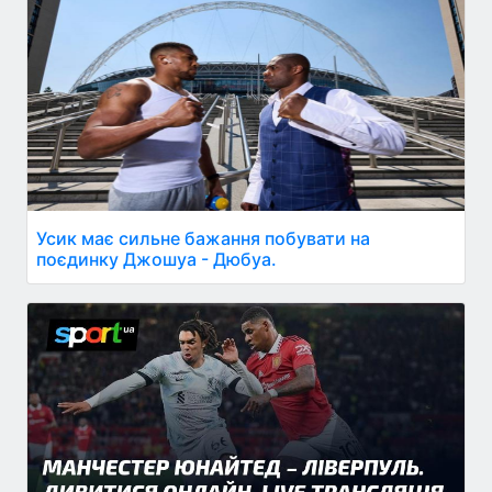
Усик має сильне бажання побувати на
поєдинку Джошуа - Дюбуа.