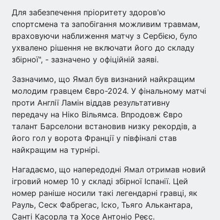
Для забезпечення пріоритету здоров'ю
спортсмена та запобігання можливим травмам,
враховуючи наближення матчу з Сербією, було
ухвалено рішення не включати його до складу
збірної", - зазначено у офіційній заяві.
Зазначимо, що Ямал був визнаний найкращим
молодим гравцем Євро-2024. У фінальному матчі
проти Англії Ламін віддав результативну
передачу на Ніко Вільямса. Впродовж Євро
талант Барселони встановив низку рекордів, а
його гол у ворота Франції у півфіналі став
найкращим на турнірі.
Нагадаємо, що напередодні Ямал отримав новий
ігровий номер 10 у складі збірної Іспанії. Цей
номер раніше носили такі легендарні гравці, як
Рауль, Сеск Фабрегас, Іско, Тьяго Алькантара,
Санті Касорла та Хосе Антоніо Реєс.