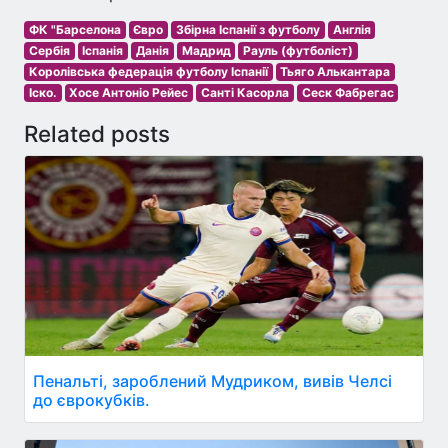
ФК "Барселона
Євро
Збірна Іспанії з футболу
Англія
Сербія
Іспанія
Данія
Мадрид
Рауль (футболіст)
Королівська федерація футболу Іспанії
Тьяго Алькантара
Іско.
Хосе Антоніо Рейес
Санті Касорла
Сеск Фабрегас
Related posts
Пенальті, зароблений Мудриком, вивів Челсі
до єврокубків.