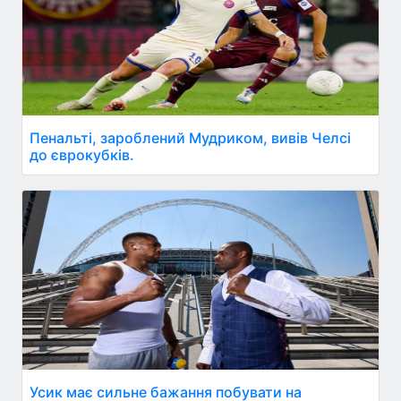
Пенальті, зароблений Мудриком, вивів Челсі
до єврокубків.
Усик має сильне бажання побувати на