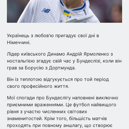
Українець з любов'ю пригадує свої дні в
Німеччині.
Лідер київського Динамо Андрій Ярмоленко з
ностальгією згадує свій час у Бундеслізі, коли він
грав за Борусію з Дортмунда.
Він із теплотою відгукується про той період
свого професійного життя.
Мої спогади про Бундеслігу наповнені виключно
приємними враженнями. Це футбол найвищого
рівня з участю численних світових
знаменитостей. Крім того, більшість матчів
проходять при повному аншлагу, що створює