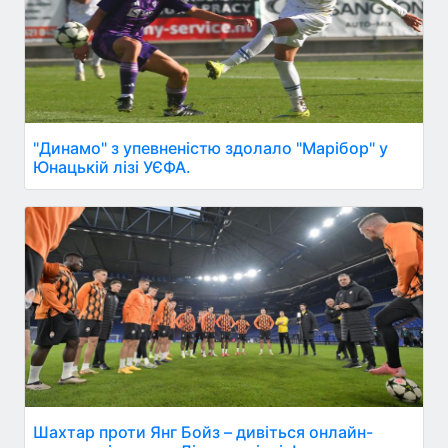
"Динамо" з упевненістю здолало "Марібор" у
Юнацькій лізі УЄФА.
Шахтар проти Янг Бойз – дивіться онлайн-