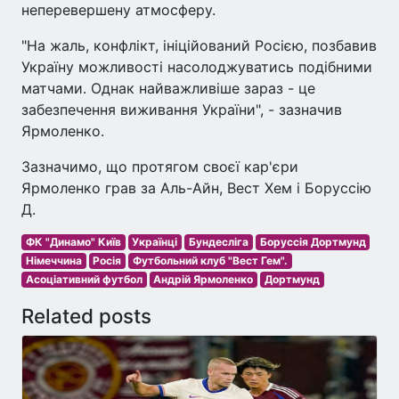
неперевершену атмосферу.
"На жаль, конфлікт, ініційований Росією, позбавив
Україну можливості насолоджуватись подібними
матчами. Однак найважливіше зараз - це
забезпечення виживання України", - зазначив
Ярмоленко.
Зазначимо, що протягом своєї кар'єри
Ярмоленко грав за Аль-Айн, Вест Хем і Боруссію
Д.
ФК "Динамо" Київ
Українці
Бундесліга
Боруссія Дортмунд
Німеччина
Росія
Футбольний клуб "Вест Гем".
Асоціативний футбол
Андрій Ярмоленко
Дортмунд
Related posts