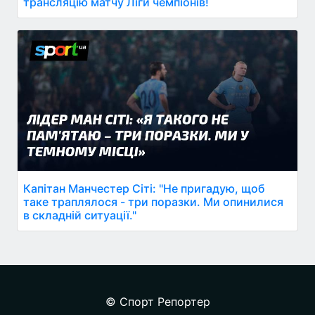
трансляцію матчу Ліги чемпіонів!
Капітан Манчестер Сіті: "Не пригадую, щоб
таке траплялося - три поразки. Ми опинилися
в складній ситуації."
© Спорт Репортер