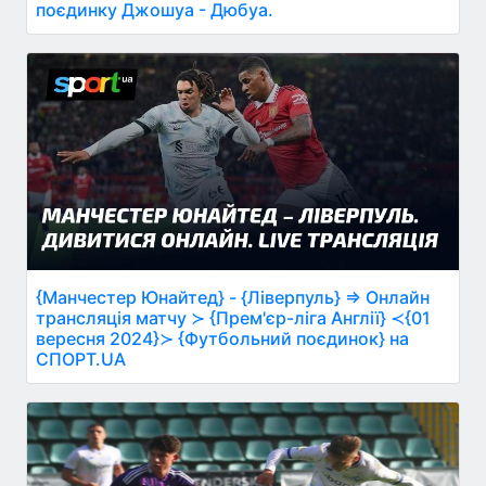
поєдинку Джошуа - Дюбуа.
{Манчестер Юнайтед} - {Ліверпуль} ⇒ Онлайн
трансляція матчу ≻ {Прем'єр-ліга Англії} ≺{01
вересня 2024}≻ {Футбольний поєдинок} на
СПОРТ.UA