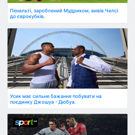
Пенальті, зароблений Мудриком, вивів Челсі
до єврокубків.
Усик має сильне бажання побувати на
поєдинку Джошуа - Дюбуа.