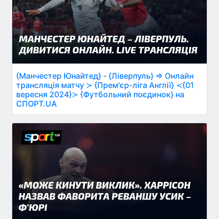
{Манчестер Юнайтед} - {Ліверпуль} ⇒ Онлайн
трансляція матчу ≻ {Прем'єр-ліга Англії} ≺{01
вересня 2024}≻ {Футбольний поєдинок} на
СПОРТ.UA