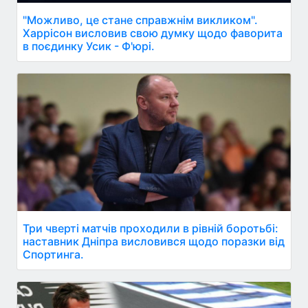
"Можливо, це стане справжнім викликом".
Харрісон висловив свою думку щодо фаворита
в поєдинку Усик - Ф'юрі.
Три чверті матчів проходили в рівній боротьбі:
наставник Дніпра висловився щодо поразки від
Спортинга.