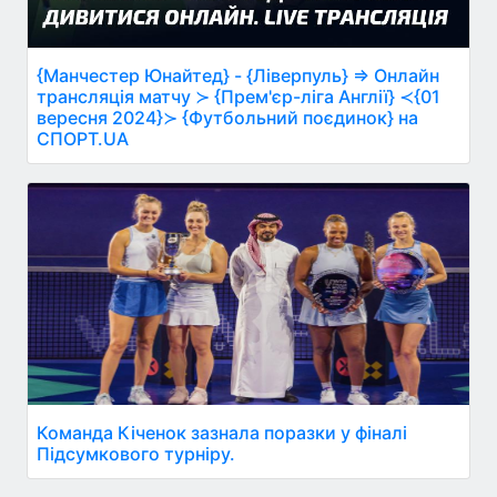
{Манчестер Юнайтед} - {Ліверпуль} ⇒ Онлайн
трансляція матчу ≻ {Прем'єр-ліга Англії} ≺{01
вересня 2024}≻ {Футбольний поєдинок} на
СПОРТ.UA
Команда Кіченок зазнала поразки у фіналі
Підсумкового турніру.