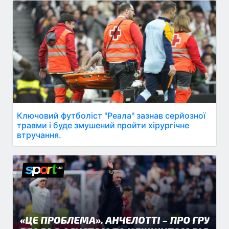
Ключовий футболіст "Реала" зазнав серйозної
травми і буде змушений пройти хірургічне
втручання.