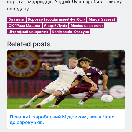
воротар мадридців Андрій Лунін зробив гольову
передачу.
Бразилія
Воротар (асоціативний футбол)
Marca (газета)
ФК "Реал Мадрид
Андрій Лунін
Меніск (анатомія)
Штрафний майданчик
Каліфорнія, Осасуна
Related posts
Пенальті, зароблений Мудриком, вивів Челсі
до єврокубків.