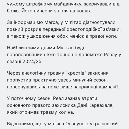
чужому штрафному майданчику, закричавши від
болю. Його винесли з поля на ношах.
За інформацією Marca, у Мілітао діагностували
повний розрив передньої хрестоподібної зв'язки,
а також ушкодження обох менісків правої ноги.
Найближчими днями Мілітао буде
прооперований і вже точно не допоможе Реалу у
сезоні 2024/25.
Через аналогічну травму "хрестів" захисник
пропустив практично увесь минулий сезон,
повернувшись на поле лише наприкінці кампанії.
У поточному сезоні Реал зазнав втрати
основного правого захисника Дані Карвахаля,
який отримав травму коліна.
Відзначимо, що у матчі з Осасуною український