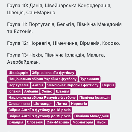
Група 10: Данія, Швейцарська Конфедерація,
Швеція, Сан-Марино.
Група 11: Португалія, Бельгія, Північна Македонія
та Естонія.
Група 12: Норвегія, Німеччина, Вірменія, Косово.
Група 13: Чехія, Північна Ірландія, Мальта,
Азербайджан.
Швейцарія
Збірна Іспанії з футболу
Національна збірна України з футболу
Туреччина
Португалія
Англія
Чемпіонат Європи з футболу
Сербія
Іспанія
Албанія
Уельс
Швеція
Національна збірна Румунії з футболу
Північна Ірландія
Словаччина
Шотландія
Литва
Норвегія
Збірна Англії з футболу до 18 років
Збірна Англії з футболу до 19 років
Північна Македонія
Ірландія
Словенія
Сан-Марино
Чорногорія
Ньон.