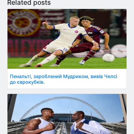
Related posts
Пенальті, зароблений Мудриком, вивів Челсі
до єврокубків.