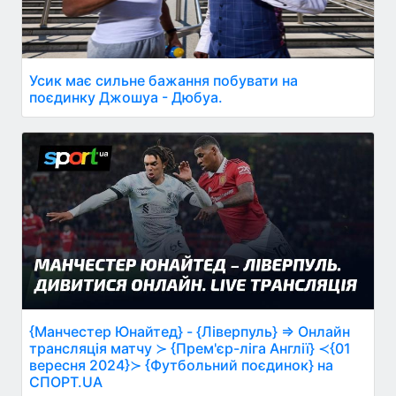
Усик має сильне бажання побувати на
поєдинку Джошуа - Дюбуа.
{Манчестер Юнайтед} - {Ліверпуль} ⇒ Онлайн
трансляція матчу ≻ {Прем'єр-ліга Англії} ≺{01
вересня 2024}≻ {Футбольний поєдинок} на
СПОРТ.UA