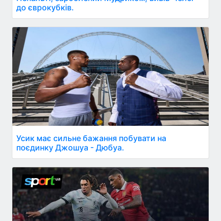
до єврокубків.
Усик має сильне бажання побувати на
поєдинку Джошуа - Дюбуа.