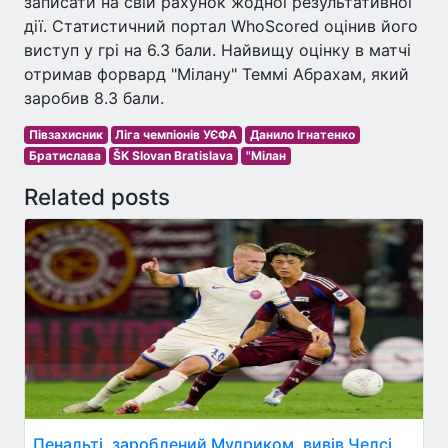
записати на свій рахунок жодної результативної
дії. Статистичний портал WhoScored оцінив його
виступ у грі на 6.3 бали. Найвищу оцінку в матчі
отримав форвард "Мілану" Теммі Абрахам, який
заробив 8.3 бали.
Півзахисник
Ліга чемпіонів УЄФА
Данило Ігнатенко
Братислава
ŠK Slovan Bratislava
"Мілан
Related posts
Пенальті, зароблений Мудриком, вивів Челсі