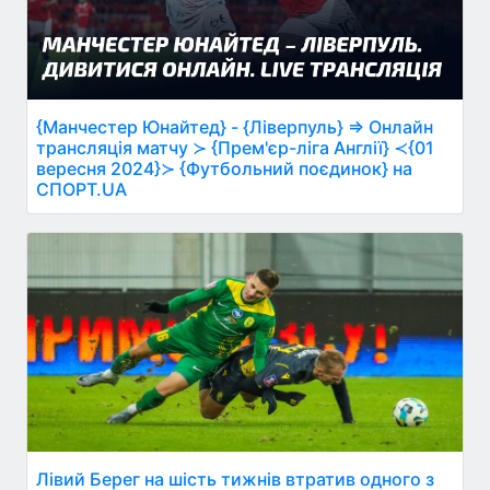
{Манчестер Юнайтед} - {Ліверпуль} ⇒ Онлайн
трансляція матчу ≻ {Прем'єр-ліга Англії} ≺{01
вересня 2024}≻ {Футбольний поєдинок} на
СПОРТ.UA
Лівий Берег на шість тижнів втратив одного з