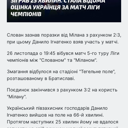
Слован зазнав поразки від Мілана з рахунком 2:3,
при цьому Данило Ігнатенко взяв участь у матчі.
26 листопада о 19:45 вібувся матч 5-го туру Ліги
чемпіонів між "Слованом" та "Міланом".
Змагання відбулося на стадіоні "Тегельне поле",
розташованому в Братиславі.
Поєдинок закінчився з рахунком 3:2 на користь
"Мілану".
Український півзахисник господарів Данило
Ігнатенко вийшов на поле на 66-й хвилині.
Протягом наступних 25 хвилин йому не вдалося