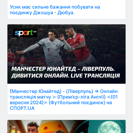
Усик має сильне бажання побувати на
поєдинку Джошуа - Дюбуа.
{Манчестер Юнайтед} - {Ліверпуль} ⇒ Онлайн
трансляція матчу ≻ {Прем'єр-ліга Англії} ≺{01
вересня 2024}≻ {Футбольний поєдинок} на
СПОРТ.UA