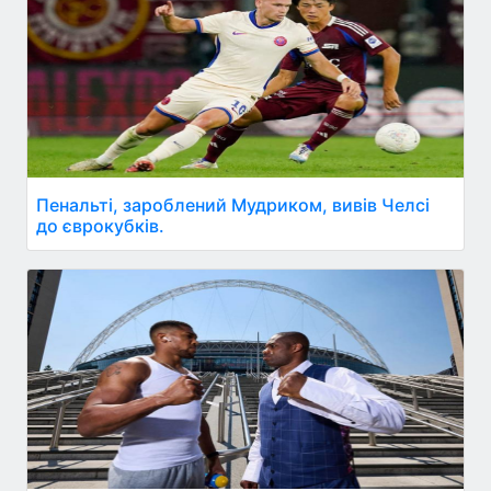
Пенальті, зароблений Мудриком, вивів Челсі
до єврокубків.