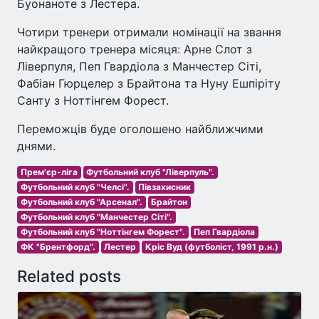
Буонаноте з Лестера.
Чотири тренери отримали номінації на звання
найкращого тренера місяця: Арне Слот з
Ліверпуля, Пеп Гвардіола з Манчестер Сіті,
Фабіан Гюрцелер з Брайтона та Нуну Ешпіріту
Санту з Ноттінгем Форест.
Переможців буде оголошено найближчими
днями.
Прем'єр-ліга
Футбольний клуб "Ліверпуль".
Футбольний клуб "Челсі".
Півзахисник
Футбольний клуб "Арсенал".
Брайтон
Футбольний клуб "Манчестер Сіті".
Футбольний клуб "Ноттінгем Форест".
Пеп Гвардіола
ФК "Брентфорд".
Лестер
Кріс Вуд (футболіст, 1991 р.н.)
Related posts