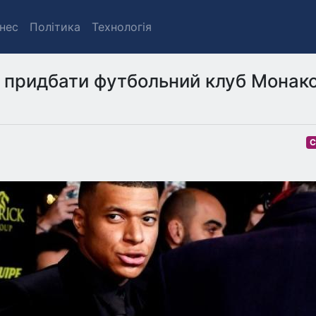
знес
Політика
Технологія
 придбати футбольний клуб Монако
С