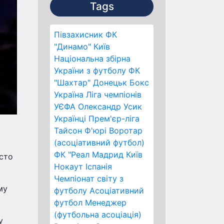
Tags
Півзахисник
ФК
"Динамо" Київ
Національна збірна
України з футболу
ФК
"Шахтар" Донецьк
Бокс
Україна
Ліга чемпіонів
УЄФА
Олександр Усик
Українці
Прем'єр-ліга
Тайсон Ф'юрі
Воротар
(асоціативний футбол)
ФК "Реал Мадрид
Київ
осто
Нокаут
Іспанія
Чемпіонат світу з
му
футболу
Асоціативний
футбол
Менеджер
(футбольна асоціація)
у