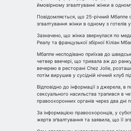
ймовірному згвалтуванні жінки в одном
Повідомляється, що 25-річний Мбаппе с
згвалтування жінки в одному з готелів 
Зазначено, що жінка звернулася по мед
Реалу та французької збірної Кіліан Мба
Мбаппе несподівано приїхав до шведсько
четвер ввечері, що тривала аж до ранку
вечерею в ресторані Chez Jolie, розта
потім вирушив у сусідній нічний клуб пі
Відповідно до інформації з джерела, в
сексуального насильства трапився в че
правоохоронних органів через два дні п
За інформацією правоохоронців, у субот
жертв зґвалтування та заявила, що її зг