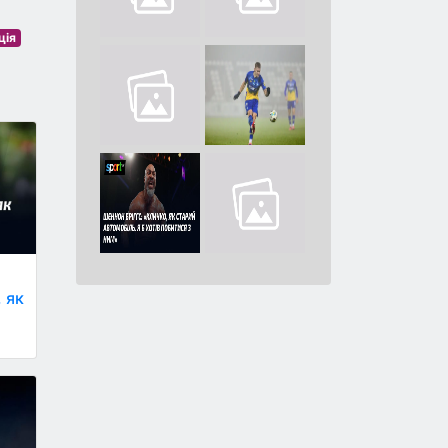
ція
, як