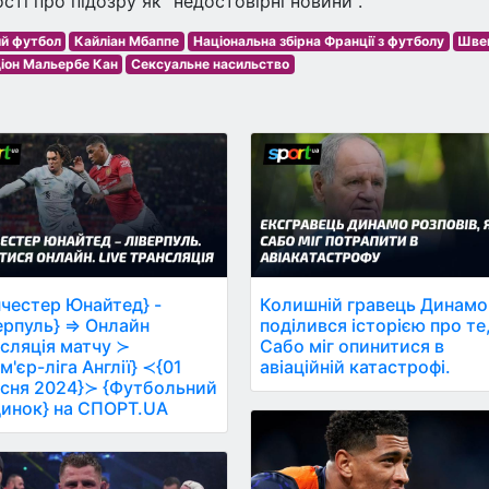
ті про підозру як "недостовірні новини".
ий футбол
Кайліан Мбаппе
Національна збірна Франції з футболу
Шве
іон Мальербе Кан
Сексуальне насильство
честер Юнайтед} -
Колишній гравець Динамо
ерпуль} ⇒ Онлайн
поділився історією про те
сляція матчу ≻
Сабо міг опинитися в
м'єр-ліга Англії} ≺{01
авіаційній катастрофі.
сня 2024}≻ {Футбольний
инок} на СПОРТ.UA