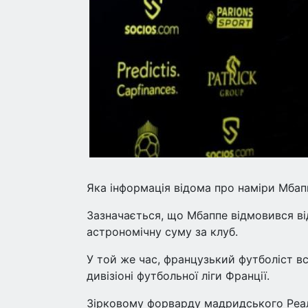
Яка інформація відома про наміри Мба
Зазначається, що Мбаппе відмовився від
астрономічну суму за клуб.
У той же час, французький футболіст в
дивізіоні футбольної ліги Франції.
Зірковому форварду мадридського Реалу