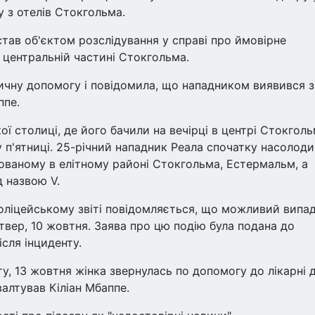
у з отелів Стокгольма.
тав об'єктом розслідування у справі про ймовірне
у центральній частині Стокгольма.
ичну допомогу і повідомила, що нападником виявився з
ппе.
ї столиці, де його бачили на вечірці в центрі Стокголь
 п'ятниці. 25-річний нападник Реала спочатку насолод
шованому в елітному районі Стокгольма, Естермальм, а
д назвою V.
 поліцейському звіті повідомляється, що можливий випа
твер, 10 жовтня. Заява про цю подію була подана до
ісля інциденту.
у, 13 жовтня жінка звернулась по допомогу до лікарні 
валтував Кіліан Мбаппе.