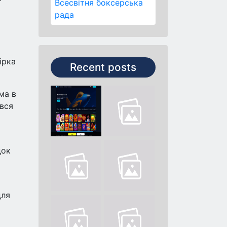
Всесвітня боксерська
рада
ірка
Recent posts
ма в
ився
док
для