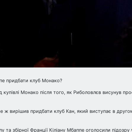
ппе придбати клуб Монако?
 купівлі Монако після того, як Риболовлєв висунув пр
се ж вирішив придбати клуб Кан, який виступає в друго
 та збірної Франції Кіліану Мбаппе оголосили підозру 