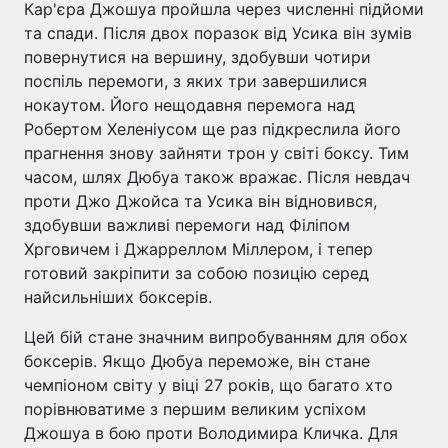
Кар'єра Джошуа пройшла через численні підйоми
та спади. Після двох поразок від Усика він зумів
повернутися на вершину, здобувши чотири
поспіль перемоги, з яких три завершилися
нокаутом. Його нещодавня перемога над
Робертом Хеленіусом ще раз підкреслила його
прагнення знову зайняти трон у світі боксу. Тим
часом, шлях Дюбуа також вражає. Після невдач
проти Джо Джойса та Усика він відновився,
здобувши важливі перемоги над Філіпом
Хрговичем і Джарреллом Міллером, і тепер
готовий закріпити за собою позицію серед
найсильніших боксерів.
Цей бій стане значним випробуванням для обох
боксерів. Якщо Дюбуа переможе, він стане
чемпіоном світу у віці 27 років, що багато хто
порівнюватиме з першим великим успіхом
Джошуа в бою проти Володимира Кличка. Для