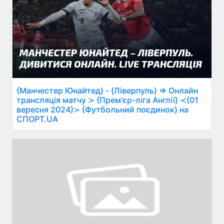
{Манчестер Юнайтед} - {Ліверпуль} ⇒ Онлайн
трансляція матчу ≻ {Прем'єр-ліга Англії} ≺{01
вересня 2024}≻ {Футбольний поєдинок} на
СПОРТ.UA