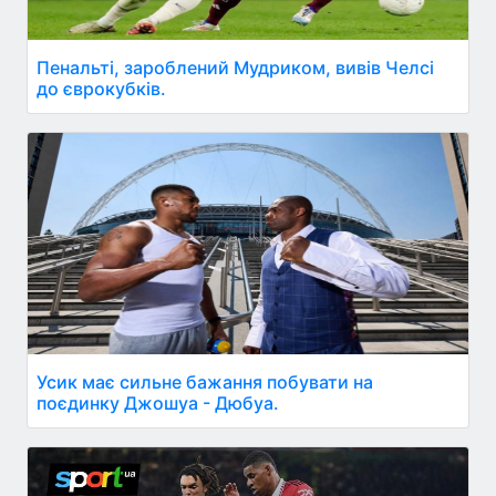
Пенальті, зароблений Мудриком, вивів Челсі
до єврокубків.
Усик має сильне бажання побувати на
поєдинку Джошуа - Дюбуа.