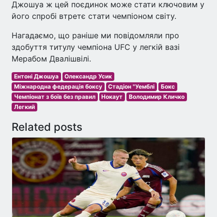
Джошуа ж цей поєдинок може стати ключовим у
його спробі втретє стати чемпіоном світу.
Нагадаємо, що раніше ми повідомляли про
здобуття титулу чемпіона UFC у легкій вазі
Мерабом Двалішвілі.
Ентоні Джошуа
Олександр Усик
Міжнародна федерація боксу
Стадіон "Уемблі
Бокс
Чемпіонат з боїв без правил
Нокаут
Володимир Кличко
Легкий
Related posts