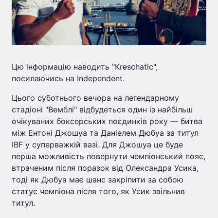
Цю інформацію наводить "Kreschatic",
посилаючись на Independent.
Цього суботнього вечора на легендарному
стадіоні "Вемблі" відбудеться один із найбільш
очікуваних боксерських поєдинків року — битва
між Ентоні Джошуа та Даніелем Дюбуа за титул
IBF у суперважкій вазі. Для Джошуа це буде
перша можливість повернути чемпіонський пояс,
втраченим після поразок від Олександра Усика,
тоді як Дюбуа має шанс закріпити за собою
статус чемпіона після того, як Усик звільнив
титул.