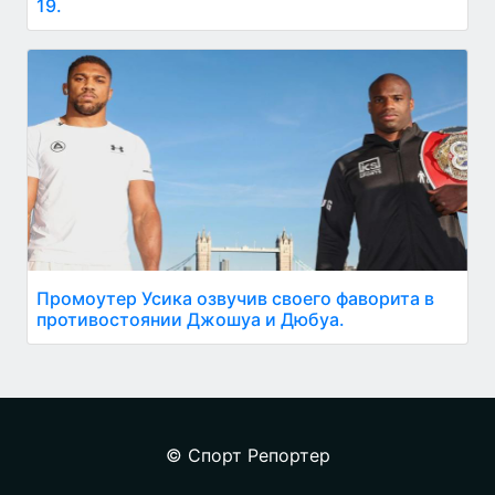
19.
Промоутер Усика озвучив своего фаворита в
противостоянии Джошуа и Дюбуа.
© Спорт Репортер