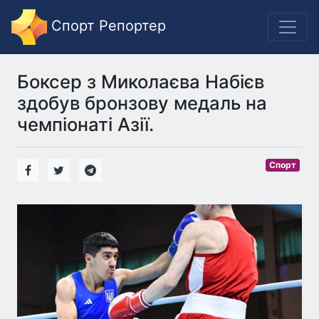
Спорт Репортер
Боксер з Миколаєва Набієв
здобув бронзову медаль на
чемпіонаті Азії.
Спорт