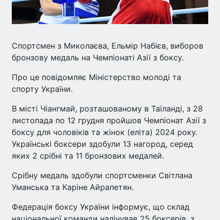
Спортсмен з Миколаєва, Ельмір Набієв, виборов
бронзову медаль на Чемпіонаті Азії з боксу.
Про це повідомляє Міністерство молоді та
спорту України.
В місті Чіангмай, розташованому в Таїланді, з 28
листопада по 12 грудня пройшов Чемпіонат Азії з
боксу для чоловіків та жінок (еліта) 2024 року.
Українські боксери здобули 13 нагород, серед
яких 2 срібні та 11 бронзових медалей.
Срібну медаль здобули спортсменки Світлана
Уманська та Каріне Айрапетян.
Федерація боксу України інформує, що склад
національної команди налічував 25 боксерів, з