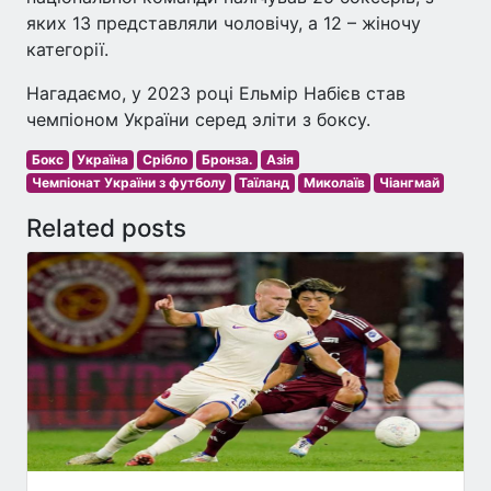
яких 13 представляли чоловічу, а 12 – жіночу
категорії.
Нагадаємо, у 2023 році Ельмір Набієв став
чемпіоном України серед эліти з боксу.
Бокс
Україна
Срібло
Бронза.
Азія
Чемпіонат України з футболу
Таїланд
Миколаїв
Чіангмай
Related posts