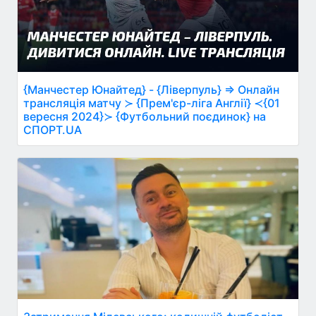
{Манчестер Юнайтед} - {Ліверпуль} ⇒ Онлайн
трансляція матчу ≻ {Прем'єр-ліга Англії} ≺{01
вересня 2024}≻ {Футбольний поєдинок} на
СПОРТ.UA