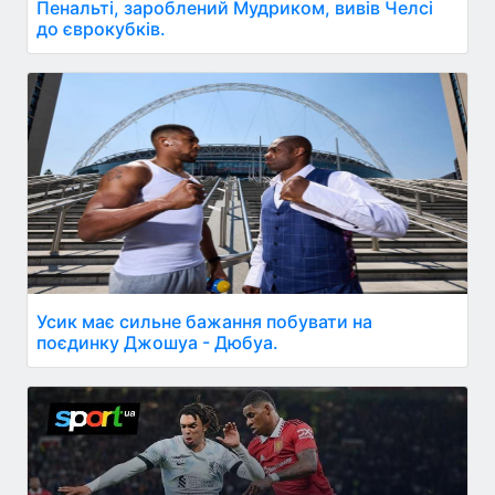
Пенальті, зароблений Мудриком, вивів Челсі
до єврокубків.
Усик має сильне бажання побувати на
поєдинку Джошуа - Дюбуа.