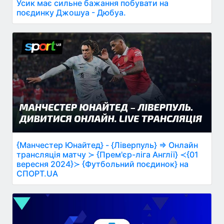
Усик має сильне бажання побувати на
поєдинку Джошуа - Дюбуа.
{Манчестер Юнайтед} - {Ліверпуль} ⇒ Онлайн
трансляція матчу ≻ {Прем'єр-ліга Англії} ≺{01
вересня 2024}≻ {Футбольний поєдинок} на
СПОРТ.UA