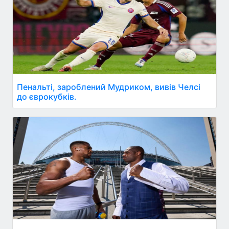
Пенальті, зароблений Мудриком, вивів Челсі
до єврокубків.