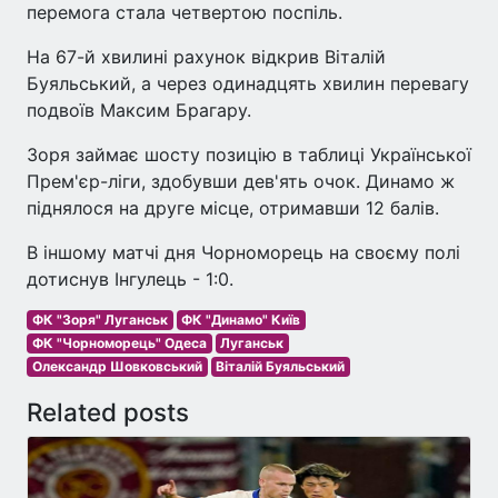
перемога стала четвертою поспіль.
На 67-й хвилині рахунок відкрив Віталій
Буяльський, а через одинадцять хвилин перевагу
подвоїв Максим Брагару.
Зоря займає шосту позицію в таблиці Української
Прем'єр-ліги, здобувши дев'ять очок. Динамо ж
піднялося на друге місце, отримавши 12 балів.
В іншому матчі дня Чорноморець на своєму полі
дотиснув Інгулець - 1:0.
ФК "Зоря" Луганськ
ФК "Динамо" Київ
ФК "Чорноморець" Одеса
Луганськ
Олександр Шовковський
Віталій Буяльський
Related posts