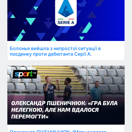
Болонья вийшла з непростої ситуації в
поєдинку проти дебютанта Серії А.