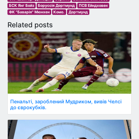
БСК Янг Бойз
Боруссія Дортмунд
ПСВ Ейндховен
ФК "Баварія" Мюнхен
Комо.
Дортмунд
Related posts
Пенальті, зароблений Мудриком, вивів Челсі
до єврокубків.