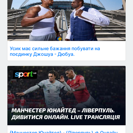
Усик має сильне бажання побувати на
поєдинку Джошуа - Дюбуа.
{Манчестер Юнайтед} - {Ліверпуль} ⇒ Онлайн