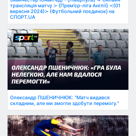
трансляція матчу ≻ {Прем'єр-ліга Англії} ≺{01
вересня 2024}≻ {Футбольний поєдинок} на
СПОРТ.UA
Олександр ПШЕНИЧНЮК: "Матч видався
складним, але ми змогли здобути перемогу."