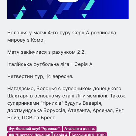
Болонья у матчі 4-го туру Серії А розписала
мирову з Комо.
Матч закінчився з рахунком 2:2.
Італійська футбольна ліга - Серія А
Четвертий тур, 14 вересня.
Нагадаємо, Болонья є суперником донецького
Шахтаря в основному етапі Ліги чемпіоні. Також
суперниками "гірників" будуть Баварія,
дортмундська Боруссія, Аталанта, Арсенал, Янг
Бойз, ПСВ та Брест.
Футбольний клуб "Арсенал".
Аталанта до н.е.
ФК "Шахтар" Донецьк
Серія A
Болонья Ф.К. 1909