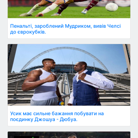
Пенальті, зароблений Мудриком, вивів Челсі
до єврокубків.
Усик має сильне бажання побувати на
поєдинку Джошуа - Дюбуа.