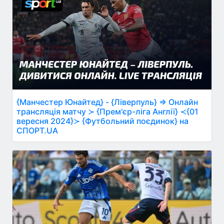
{Манчестер Юнайтед} - {Ліверпуль} ⇒ Онлайн
трансляція матчу ≻ {Прем'єр-ліга Англії} ≺{01
вересня 2024}≻ {Футбольний поєдинок} на
СПОРТ.UA