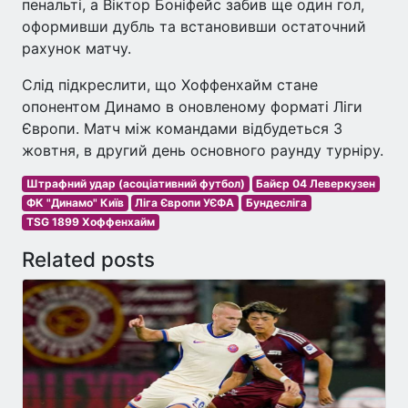
пенальті, а Віктор Боніфейс забив ще один гол,
оформивши дубль та встановивши остаточний
рахунок матчу.
Слід підкреслити, що Хоффенхайм стане
опонентом Динамо в оновленому форматі Ліги
Європи. Матч між командами відбудеться 3
жовтня, в другий день основного раунду турніру.
Штрафний удар (асоціативний футбол)
Байєр 04 Леверкузен
ФК "Динамо" Київ
Ліга Європи УЄФА
Бундесліга
TSG 1899 Хоффенхайм
Related posts