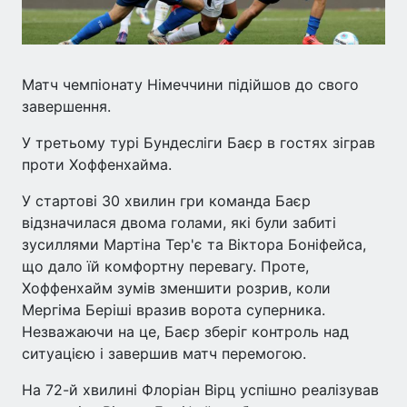
Матч чемпіонату Німеччини підійшов до свого
завершення.
У третьому турі Бундесліги Баєр в гостях зіграв
проти Хоффенхайма.
У стартові 30 хвилин гри команда Баєр
відзначилася двома голами, які були забиті
зусиллями Мартіна Тер'є та Віктора Боніфейса,
що дало їй комфортну перевагу. Проте,
Хоффенхайм зумів зменшити розрив, коли
Мергіма Беріші вразив ворота суперника.
Незважаючи на це, Баєр зберіг контроль над
ситуацією і завершив матч перемогою.
На 72-й хвилині Флоріан Вірц успішно реалізував