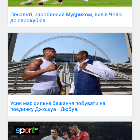
Пенальті, зароблений Мудриком, вивів Челсі
до єврокубків.
Усик має сильне бажання побувати на
поєдинку Джошуа - Дюбуа.