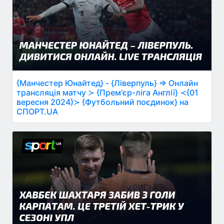
{Манчестер Юнайтед} - {Ліверпуль} ⇒ Онлайн
трансляція матчу ≻ {Прем'єр-ліга Англії} ≺{01
вересня 2024}≻ {Футбольний поєдинок} на
СПОРТ.UA