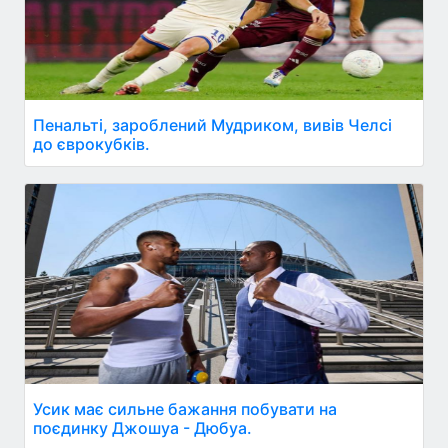
Пенальті, зароблений Мудриком, вивів Челсі
до єврокубків.
Усик має сильне бажання побувати на
поєдинку Джошуа - Дюбуа.