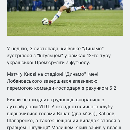
У неділю, 3 листопада, київське "Динамо"
зустрілося з "Інгульцем" у рамках 12-го туру
української Прем'єр-ліги з футболу.
Матч у Києві на стадіоні "Динамо" імені
Лобановського завершився впевненою
перемогою команди-господаря з рахунком 5:2.
Кияни без жодних труднощів впоралися з
аутсайдером УПЛ. У складі столичного клубу
відзначилися голами Ванат (два м'ячі), Кабаєв,
Шапаренко, а також нещасний випадок стався з
гравцем "Інгульця" Малишем, який забив у власні