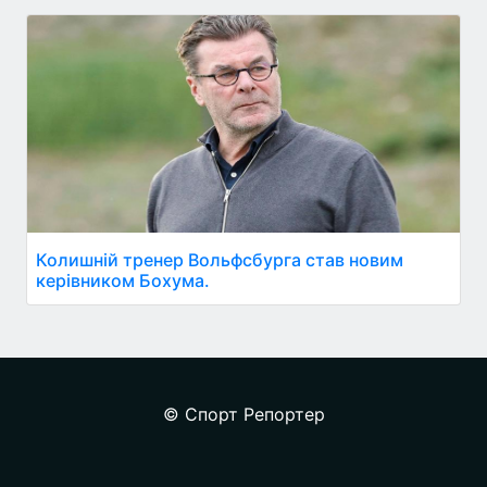
Колишній тренер Вольфсбурга став новим
керівником Бохума.
© Спорт Репортер