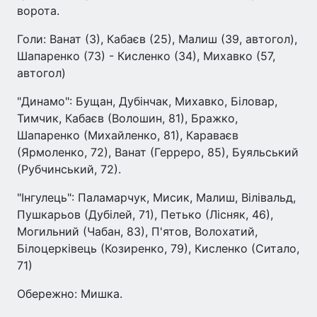
ворота.
Голи: Ванат (3), Кабаєв (25), Малиш (39, автогол),
Шапаренко (73) - Кисленко (34), Михавко (57,
автогол)
"Динамо": Бущан, Дубінчак, Михавко, Біловар,
Тимчик, Кабаєв (Волошин, 81), Бражко,
Шапаренко (Михайленко, 81), Караваєв
(Ярмоленко, 72), Ванат (Герреро, 85), Буяльський
(Рубчинський, 72).
"Інгулець": Паламарчук, Мисик, Малиш, Вілівальд,
Пушкарьов (Дубілей, 71), Петько (Лісняк, 46),
Могильний (Чабан, 83), П'ятов, Волохатий,
Білоцерківець (Козиренко, 79), Кисленко (Ситало,
71)
Обережно: Мишка.