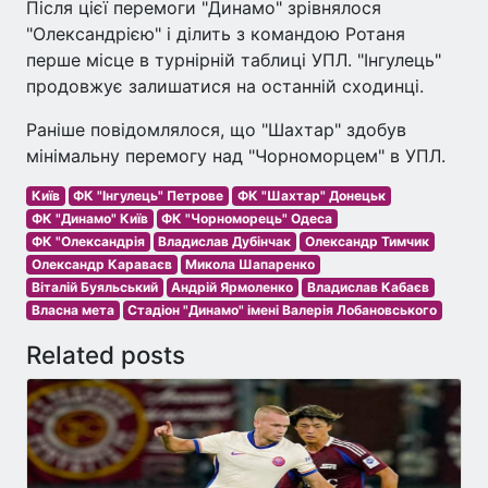
Після цієї перемоги "Динамо" зрівнялося
"Олександрією" і ділить з командою Ротаня
перше місце в турнірній таблиці УПЛ. "Інгулець"
продовжує залишатися на останній сходинці.
Раніше повідомлялося, що "Шахтар" здобув
мінімальну перемогу над "Чорноморцем" в УПЛ.
Київ
ФК "Інгулець" Петрове
ФК "Шахтар" Донецьк
ФК "Динамо" Київ
ФК "Чорноморець" Одеса
ФК "Олександрія
Владислав Дубінчак
Олександр Тимчик
Олександр Караваєв
Микола Шапаренко
Віталій Буяльський
Андрій Ярмоленко
Владислав Кабаєв
Власна мета
Стадіон "Динамо" імені Валерія Лобановського
Related posts