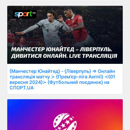
{Манчестер Юнайтед} - {Ліверпуль} ⇒ Онлайн
трансляція матчу ≻ {Прем'єр-ліга Англії} ≺{01
вересня 2024}≻ {Футбольний поєдинок} на
СПОРТ.UA