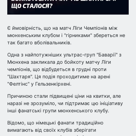
Є ймовірність, що на матч Ліги Чемпіонів між
мюнхенським клубом і "гірниками" збереться не
так багато вболівальників.
Одна з найпотужніших ультрас-груп "Баварії" з
Мюнхена закликала до бойкоту матчу Ліги
чемпіонів, що відбудеться в грудні проти
"Шахтаря". Ця подія проходитиме на арені
"Фелтінс" у Гельзенкірхені.
Причиною стали підвищені ціни на квитки, але
наразі не зрозуміло, чи підтримає цю ініціативу
інші фанатські групи мюнхенського клубу.
Відомо, що німецькі фанати традиційно
вимагають від своїх клубів зберігати