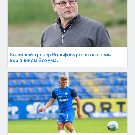
Колишній тренер Вольфсбурга став новим
керівником Бохума.