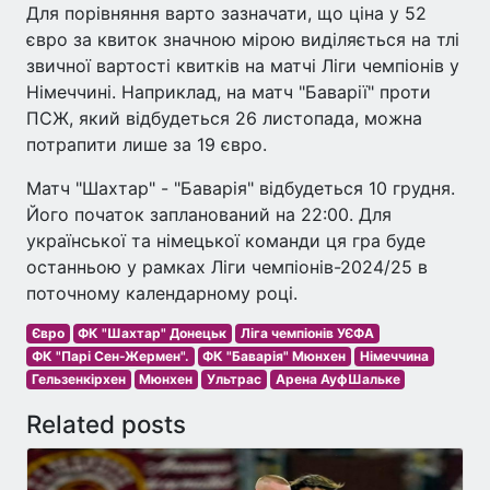
Для порівняння варто зазначати, що ціна у 52
євро за квиток значною мірою виділяється на тлі
звичної вартості квитків на матчі Ліги чемпіонів у
Німеччині. Наприклад, на матч "Баварії" проти
ПСЖ, який відбудеться 26 листопада, можна
потрапити лише за 19 євро.
Матч "Шахтар" - "Баварія" відбудеться 10 грудня.
Його початок запланований на 22:00. Для
української та німецької команди ця гра буде
останньою у рамках Ліги чемпіонів-2024/25 в
поточному календарному році.
Євро
ФК "Шахтар" Донецьк
Ліга чемпіонів УЄФА
ФК "Парі Сен-Жермен".
ФК "Баварія" Мюнхен
Німеччина
Гельзенкірхен
Мюнхен
Ультрас
Арена АуфШальке
Related posts