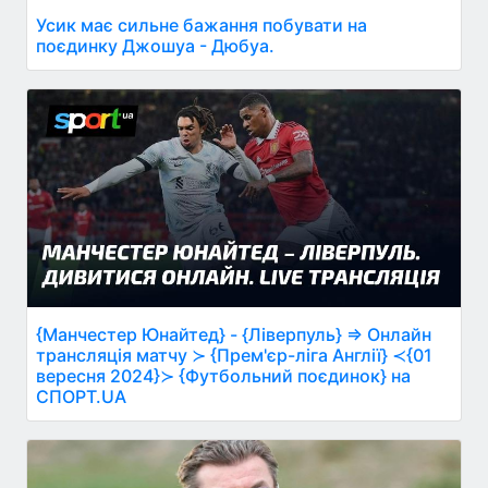
Усик має сильне бажання побувати на
поєдинку Джошуа - Дюбуа.
{Манчестер Юнайтед} - {Ліверпуль} ⇒ Онлайн
трансляція матчу ≻ {Прем'єр-ліга Англії} ≺{01
вересня 2024}≻ {Футбольний поєдинок} на
СПОРТ.UA