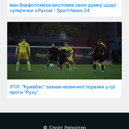
Іван Варфоломєєв висловив свою думку щодо
суперечки з Рухом - Sport News 24
УПЛ: "Кривбас" зазнав незвичної поразки у грі
проти "Руху".
© Спорт Репортер