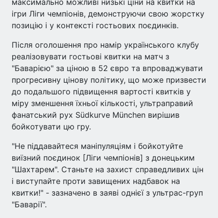
максимально можливі низькі ціни на квитки на
ігри Ліги чемпіонів, демонструючи свою жорстку
позицію і у контексті гостьових поєдинків.
Після оголошення про намір українського клубу
реалізовувати гостьові квитки на матч з
"Баварією" за ціною в 52 євро та впроваджувати
прогресивну цінову політику, що може призвести
до подальшого підвищення вартості квитків у
міру зменшення їхньої кількості, ультраправий
фанатський рух Südkurve München вирішив
бойкотувати цю гру.
"Не піддавайтеся маніпуляціям і бойкотуйте
виїзний поєдинок [Ліги чемпіонів] з донецьким
"Шахтарем". Станьте на захист справедливих цін
і виступайте проти завищених надбавок на
квитки!" - зазначено в заяві однієї з ультрас-груп
"Баварії".