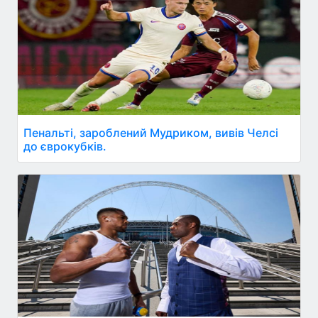
Пенальті, зароблений Мудриком, вивів Челсі
до єврокубків.