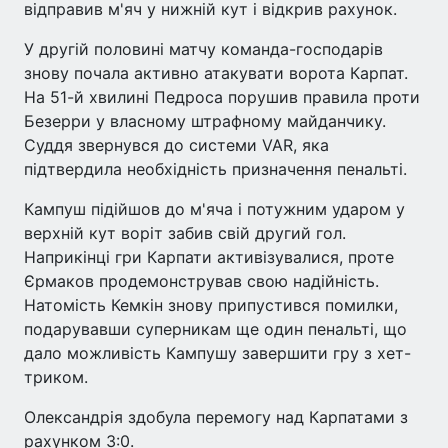
відправив м'яч у нижній кут і відкрив рахунок.
У другій половині матчу команда-господарів
знову почала активно атакувати ворота Карпат.
На 51-й хвилині Педроса порушив правила проти
Безерри у власному штрафному майданчику.
Суддя звернувся до системи VAR, яка
підтвердила необхідність призначення пенальті.
Кампуш підійшов до м'яча і потужним ударом у
верхній кут воріт забив свій другий гол.
Наприкінці гри Карпати активізувалися, проте
Єрмаков продемонстрував свою надійність.
Натомість Кемкін знову припустився помилки,
подарувавши суперникам ще один пенальті, що
дало можливість Кампушу завершити гру з хет-
триком.
Олександрія здобула перемогу над Карпатами з
рахунком 3:0.