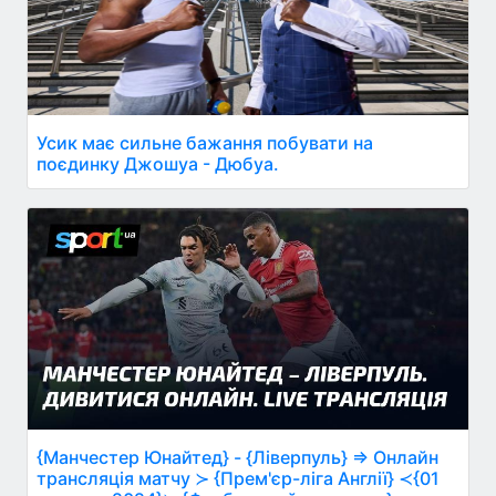
Усик має сильне бажання побувати на
поєдинку Джошуа - Дюбуа.
{Манчестер Юнайтед} - {Ліверпуль} ⇒ Онлайн
трансляція матчу ≻ {Прем'єр-ліга Англії} ≺{01