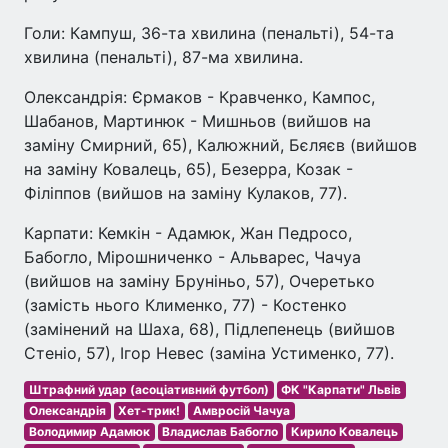
Голи: Кампуш, 36-та хвилина (пенальті), 54-та
хвилина (пенальті), 87-ма хвилина.
Олександрія: Єрмаков - Кравченко, Кампос,
Шабанов, Мартинюк - Мишньов (вийшов на
заміну Смирний, 65), Калюжний, Бєляєв (вийшов
на заміну Ковалець, 65), Безерра, Козак -
Філіппов (вийшов на заміну Кулаков, 77).
Карпати: Кемкін - Адамюк, Жан Педросо,
Бабогло, Мірошниченко - Альварес, Чачуа
(вийшов на заміну Бруніньо, 57), Очеретько
(замість нього Клименко, 77) - Костенко
(замінений на Шаха, 68), Підлепенець (вийшов
Стеніо, 57), Ігор Невес (заміна Устименко, 77).
Штрафний удар (асоціативний футбол)
ФК "Карпати" Львів
Олександрія
Хет-трик!
Амвросій Чачуа
Володимир Адамюк
Владислав Бабогло
Кирило Ковалець