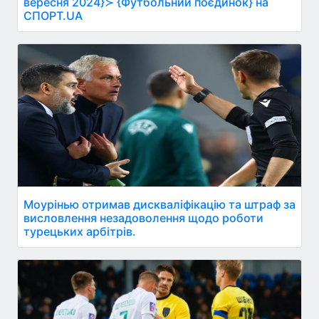
вересня 2024}≻ {Футбольний поєдинок} на
СПОРТ.UA
Моурінью отримав дискваліфікацію та штраф за
висловлення незадоволення щодо роботи
турецьких арбітрів.