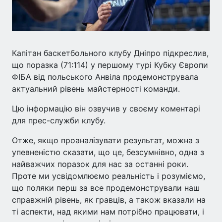
Капітан баскетбольного клубу Дніпро підкреслив,
що поразка (71:114) у першому турі Кубку Європи
ФІБА від польського Анвіла продемонструвала
актуальний рівень майстерності команди.
Цю інформацію він озвучив у своєму коментарі
для прес-служби клубу.
Отже, якщо проаналізувати результат, можна з
упевненістю сказати, що це, безсумнівно, одна з
найважчих поразок для нас за останні роки.
Проте ми усвідомлюємо реальність і розуміємо,
що поляки перш за все продемонстрували наш
справжній рівень, як гравців, а також вказали на
ті аспекти, над якими нам потрібно працювати, і