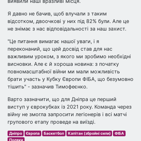
виявили наші вразливі місця.
Я давно не бачив, щоб влучали з таким
відсотком, двоочкові у них під 82% були. Але це
не знімає з нас відповідальності за наш захист.
"Це питання вимагає нашої уваги, і я
переконаний, що цей досвід став для нас
важливим уроком, з якого ми зробимо необхідні
висновки. Але є й хороша новина: з початку
повномасштабної війни ми мали можливість
брати участь у Кубку Європи ФІБА, що безумовно
тішить" - зазначив Тимофеєнко.
Варто зазначити, що для Дніпра це перший
виступ у єврокубках із 2021 року. Команда через
війну не змогла запросити легіонерів і всі матчі
групового етапу проведе на виїзді.
Дніпро
Європа
Баскетбол
Капітан (збройні сили)
ФІБА
Поляки