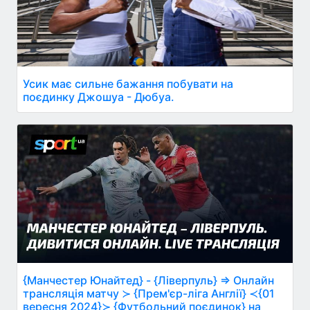
Усик має сильне бажання побувати на
поєдинку Джошуа - Дюбуа.
{Манчестер Юнайтед} - {Ліверпуль} ⇒ Онлайн
трансляція матчу ≻ {Прем'єр-ліга Англії} ≺{01
вересня 2024}≻ {Футбольний поєдинок} на