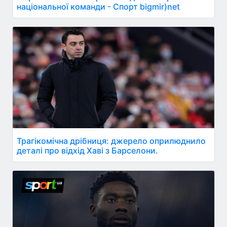
національної команди - Спорт bigmir)net
Трагікомічна дрібниця: джерело оприлюднило
деталі про відхід Хаві з Барселони.