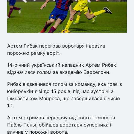
Артем Рибак переграв воротаря і вразив
порожню рамку воріт.
14-річний український нападник Артем Рибак
відзначився голом за академію Барселони.
Рибак відзначився голом за команду, яка грає в
юніорській лізі до 15 років, під час зустрічі з
Гімнастиком Манреса, що завершилася нічиєю
1:1.
Артем отримав передачу від свого голкіпера
Пабло Пеньї, обійшов воротаря суперника і
влучив у порожні ворота.