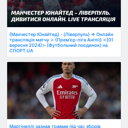
{Манчестер Юнайтед} - {Ліверпуль} ⇒ Онлайн
трансляція матчу ≻ {Прем'єр-ліга Англії} ≺{01
вересня 2024}≻ {Футбольний поєдинок} на
СПОРТ.UA
Мартінеллі зазнав травми під час зборів