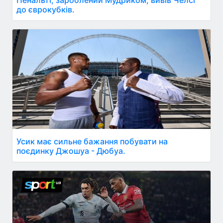
Пенальті, зароблений Мудриком, вивів Челсі
до єврокубків.
Усик має сильне бажання побувати на
поєдинку Джошуа - Дюбуа.