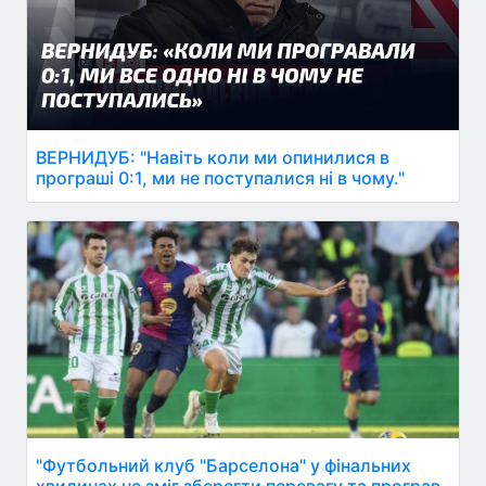
ВЕРНИДУБ: "Навіть коли ми опинилися в
програші 0:1, ми не поступалися ні в чому."
"Футбольний клуб "Барселона" у фінальних
хвилинах не зміг зберегти перевагу та програв