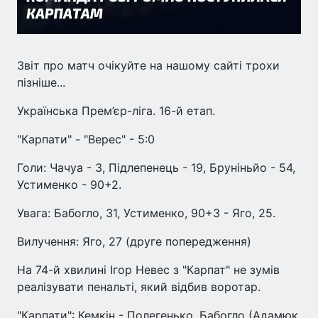
Звіт про матч очікуйте на нашому сайті трохи
пізніше...
Українська Прем’єр-ліга. 16-й етап.
"Карпати" - "Верес" - 5:0
Голи: Чачуа - 3, Підлепенець - 19, Бруніньйо - 54,
Устименко - 90+2.
Увага: Бабогло, 31, Устименко, 90+3 - Яго, 25.
Вилучення: Яго, 27 (друге попередження)
На 74-й хвилині Ігор Невес з "Карпат" не зумів
реалізувати пенальті, який відбив воротар.
"Карпати": Кемкін - Полегенько, Бабогло (Адамюк,