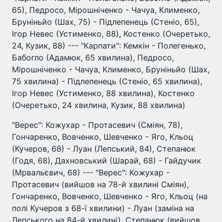
65), Педросо, Мірошніченко - Чачуа, Клименко,
Бруніньйо (Шах, 75) - Підлепенець (Стеніо, 65),
Ігор Невес (Устименко, 88), Костенко (Очеретько,
24, Кузик, 88) --- "Карпати": Кемкін - Полегенько,
Бабогло (Адамюк, 65 хвилина), Педросо,
Мірошніченко - Чачуа, Клименко, Бруніньйо (Шах,
75 хвилина) - Підлепенець (Стеніо, 65 хвилина),
Ігор Невес (Устименко, 88 хвилина), Костенко
(Очеретько, 24 хвилина, Кузик, 88 хвилина)
"Верес": Кожухар - Протасевич (Сміян, 78),
Гончаренко, Вовченко, Шевченко - Яго, Кльоц
(Кучеров, 68) - Луан (Лепський, 84), Степанюк
(Годя, 68), Дахновський (Шарай, 68) - Гайдучик
(Мрвальєвич, 68) --- "Верес": Кожухар -
Протасевич (вийшов на 78-й хвилині Сміян),
Гончаренко, Вовченко, Шевченко - Яго, Кльоц (на
полі Кучеров з 68-ї хвилини) - Луан (заміна на
Лепського на 84-й хвилині), Степанюк (вийшов