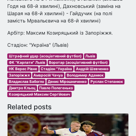
Годя на 68-й хвилині), Дахновський (заміна на
Шарая на 68-й хвилині) - Гайдучик (на полі
замість Мрвальєвича на 68-й хвилині)
Арбітр: Максим Козиряцький із Запоріжжя.
Стадіон: "Україна" (Львів)
Штрафний удар (асоціативний футбол)
Львів
ФК "Карпати" Львів
Воротар (асоціативний футбол)
НК Верес Рівне
Стадіон "Україна
Андрій Шевченко
Запоріжжя
Амвросій Чачуа
Володимир Адамюк
Владислав Бабогло
Денис Мірошниченко
Руслан Степанюк
Дмитро Кльоц
Павло Полегенько
Козиряцький Максим Сергійович
Related posts