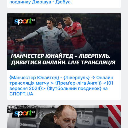
поєдинку Джошуа - Дюбуа.
{Манчестер Юнайтед} - {Ліверпуль} ⇒ Онлайн
трансляція матчу ≻ {Прем'єр-ліга Англії} ≺{01
вересня 2024}≻ {Футбольний поєдинок} на
СПОРТ.UA