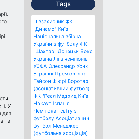
Tags
рії.
ого
Півзахисник
ФК
"Динамо" Київ
рі.
Національна збірна
України з футболу
ФК
"Шахтар" Донецьк
Бокс
Україна
Ліга чемпіонів
д
УЄФА
Олександр Усик
Українці
Прем'єр-ліга
Тайсон Ф'юрі
Воротар
(асоціативний футбол)
е
ФК "Реал Мадрид
Київ
роти
Нокаут
Іспанія
ті. У
Чемпіонат світу з
м для
футболу
Асоціативний
а та
футбол
Менеджер
(футбольна асоціація)