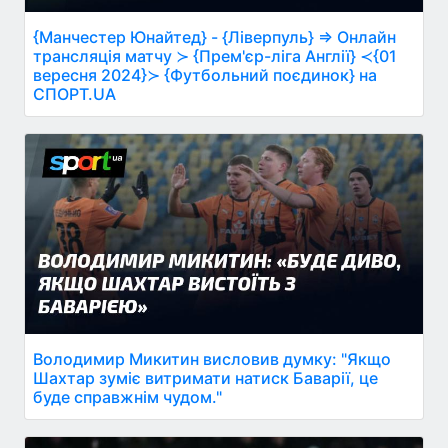
{Манчестер Юнайтед} - {Ліверпуль} ⇒ Онлайн
трансляція матчу ≻ {Прем'єр-ліга Англії} ≺{01
вересня 2024}≻ {Футбольний поєдинок} на
СПОРТ.UA
Володимир Микитин висловив думку: "Якщо
Шахтар зуміє витримати натиск Баварії, це
буде справжнім чудом."