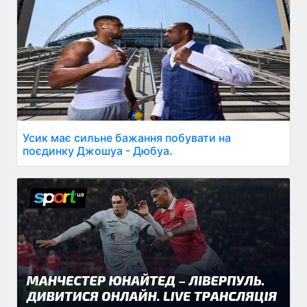
Усик має сильне бажання побувати на
поєдинку Джошуа - Дюбуа.