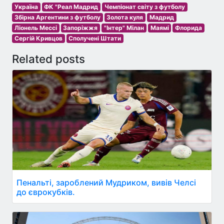
Україна
ФК "Реал Мадрид
Чемпіонат світу з футболу
Збірна Аргентини з футболу
Золота куля
Мадрид
Ліонель Мессі
Запоріжжя
"Інтер" Мілан
Маямі
Флорида
Сергій Кривцов
Сполучені Штати
Related posts
Пенальті, зароблений Мудриком, вивів Челсі
до єврокубків.