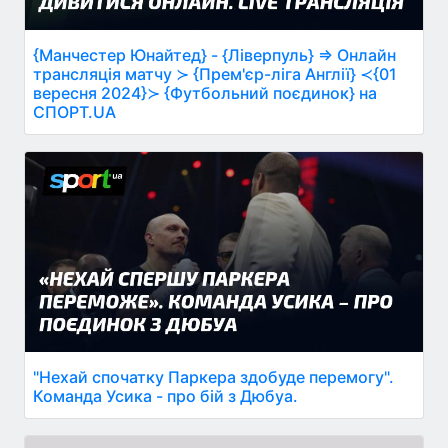
{Манчестер Юнайтед} - {Ліверпуль} ⇒ Онлайн
трансляція матчу ≻ {Прем'єр-ліга Англії} ≺{01
вересня 2024}≻ {Футбольний поєдинок} на
СПОРТ.UA
"Нехай спочатку Паркера здобуде перемогу".
Команда Усика - про бій з Дюбуа.