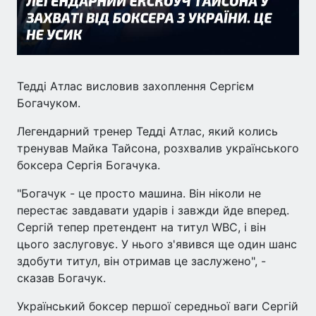
Тедді Атлас висловив захоплення Сергієм
Богачуком.
Легендарний тренер Тедді Атлас, який колись
тренував Майка Тайсона, розхвалив українського
боксера Сергія Богачука.
"Богачук - це просто машина. Він ніколи не
перестає завдавати ударів і завжди йде вперед.
Сергій тепер претендент на титул WBC, і він
цього заслуговує. У нього з'явився ще один шанс
здобути титул, він отримав це заслужено", -
сказав Богачук.
Український боксер першої середньої ваги Сергій