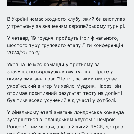
В Україні немає жодного клубу, який би виступав
у третьому за значенням європейському турнірі.
У четвер, 19 грудня, пройдуть ігри фінального,
шостого туру групового етапу Ліги конференцій
2024/25 року.
Україна не має команди у третьому за
значущістю єврокубковому турнірі. Проте у
цьому змаганні грає "Челсі", за який виступає
український вінгер Михайло Мудрик. Наразі він
отримав позитивний результат тесту на допінг і
був тимчасово усунений від участі у футболі.
У фінальному етапі змагань лондонська команда
зустрінеться з ірландським клубом "Шемрок
Роверс". Тим часом, австрійський ЛАСК, де грає
український захисник Максим Таловєров,