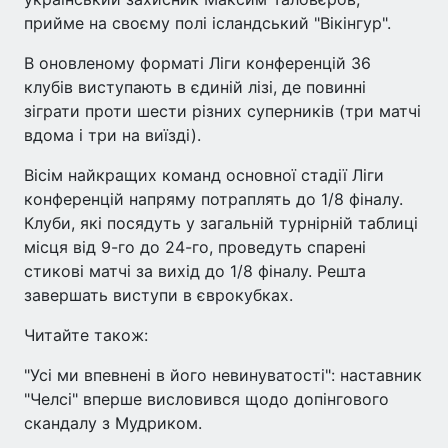
прийме на своєму полі ісландський "Вікінгур".
В оновленому форматі Ліги конференцій 36
клубів виступають в єдиній лізі, де повинні
зіграти проти шести різних суперників (три матчі
вдома і три на виїзді).
Вісім найкращих команд основної стадії Ліги
конференцій напряму потраплять до 1/8 фіналу.
Клуби, які посядуть у загальній турнірній таблиці
місця від 9-го до 24-го, проведуть спарені
стикові матчі за вихід до 1/8 фіналу. Решта
завершать виступи в єврокубках.
Читайте також:
"Усі ми впевнені в його невинуватості": наставник
"Челсі" вперше висловився щодо допінгового
скандалу з Мудриком.