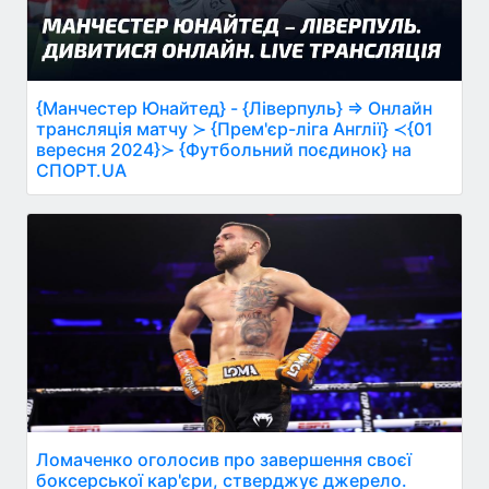
{Манчестер Юнайтед} - {Ліверпуль} ⇒ Онлайн
трансляція матчу ≻ {Прем'єр-ліга Англії} ≺{01
вересня 2024}≻ {Футбольний поєдинок} на
СПОРТ.UA
Ломаченко оголосив про завершення своєї
боксерської кар'єри, стверджує джерело.