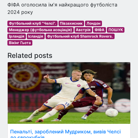
ФІФА оголосила ім'я найкращого футболіста
2024 року
Футбольний клуб "Челсі".
Півзахисник
Лондон
Менеджер (футбольна асоціація)
Австрія
ФІФА
ПОШУК
Ірландія
Ісландія
Футбольний клуб Shamrock Rovers.
Вікінг Гьота
Related posts
Пенальті, зароблений Мудриком, вивів Челсі
до єврокубків.