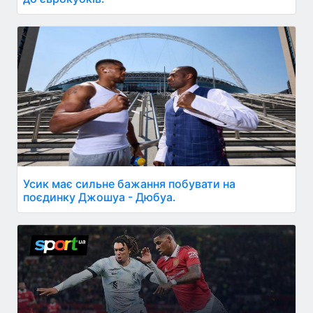
Усик має сильне бажання побувати на
поєдинку Джошуа - Дюбуа.