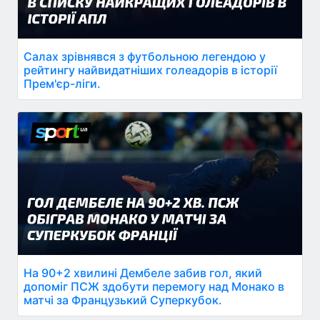
Салах зрівнявся з футбольною легендою у
рейтингу найвидатніших голеадорів в історії
Прем'єр-ліги.
На 90+2 хвилині Дембеле забив гол, який
допоміг ПСЖ здобути перемогу над Монако в
матчі за Французький Суперкубок.