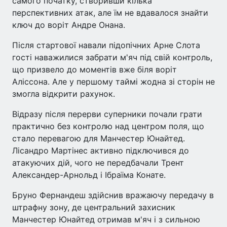
самого початку, створивши кілька
перспективних атак, але їм не вдавалося знайти
ключ до воріт Андре Онана.
Після стартової навали підопічних Арне Слота
гості наважилися забрати м'яч під свій контроль,
що призвело до моментів вже біля воріт
Аліссона. Але у першому таймі жодна зі сторін не
змогла відкрити рахунок.
Відразу після перерви суперники почали грати
практично без контролю над центром поля, що
стало перевагою для Манчестер Юнайтед.
Лісандро Мартінес активно підключився до
атакуючих дій, чого не передбачали Трент
Александер-Арнольд і Ібраїма Конате.
Бруно Фернандеш здійснив вражаючу передачу в
штрафну зону, де центральний захисник
Манчестер Юнайтед отримав м'яч і з сильною