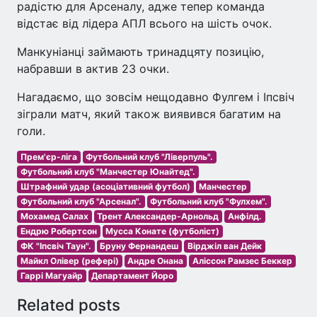
радістю для Арсеналу, адже тепер команда
відстає від лідера АПЛ всього на шість очок.
Манкуніанці займають тринадцяту позицію,
набравши в актив 23 очки.
Нагадаємо, що зовсім нещодавно Фулгем і Іпсвіч
зіграли матч, який також виявився багатим на
голи.
Прем'єр-ліга
Футбольний клуб "Ліверпуль".
Футбольний клуб "Манчестер Юнайтед".
Штрафний удар (асоціативний футбол)
Манчестер
Футбольний клуб "Арсенал".
Футбольний клуб "Фулхем".
Мохамед Салах
Трент Александер-Арнольд
Анфілд.
Ендрю Робертсон
Мусса Конате (футболіст)
ФК "Іпсвіч Таун".
Бруну Фернандеш
Вірджіл ван Дейк
Майкл Олівер (рефері)
Андре Онана
Аліссон Рамзес Беккер
Гаррі Магуайр
Департамент Йоро
Related posts