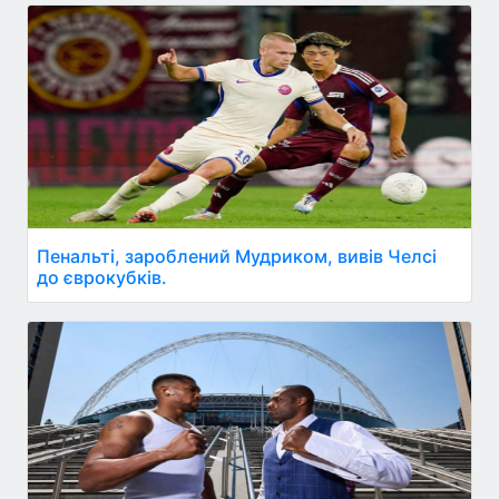
Пенальті, зароблений Мудриком, вивів Челсі
до єврокубків.