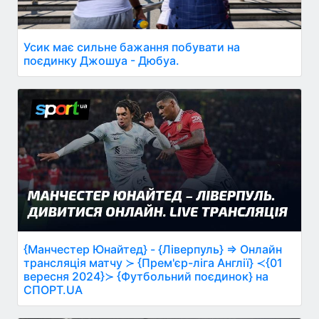
Усик має сильне бажання побувати на
поєдинку Джошуа - Дюбуа.
{Манчестер Юнайтед} - {Ліверпуль} ⇒ Онлайн
трансляція матчу ≻ {Прем'єр-ліга Англії} ≺{01
вересня 2024}≻ {Футбольний поєдинок} на
СПОРТ.UA