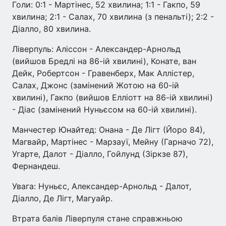
Голи: 0:1 - Мартінес, 52 хвилина; 1:1 - Гакпо, 59
хвилина; 2:1 - Салах, 70 хвилина (з пенальті); 2:2 -
Діалло, 80 хвилина.
Ліверпуль: Аліссон - Александер-Арнольд
(вийшов Бредлі на 86-ій хвилині), Конате, ван
Дейк, Робертсон - Гравенберх, Мак Аллістер,
Салах, Джонс (замінений Жотою на 60-ій
хвилині), Гакпо (вийшов Елліотт на 86-ій хвилині)
- Діас (замінений Нуньєсом на 60-ій хвилині).
Манчестер Юнайтед: Онана - Де Лігт (Йоро 84),
Магвайр, Мартінес - Марзауї, Мейну (Гарначо 72),
Угарте, Далот - Діалло, Гойлунд (Зіркзе 87),
Фернандеш.
Увага: Нуньєс, Александер-Арнольд - Далот,
Діалло, Де Лігт, Магуайр.
Втрата балів Ліверпуля стане справжньою