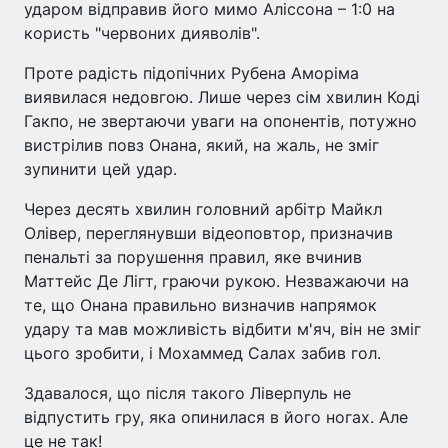
ударом відправив його мимо Аліссона – 1:0 на
користь "червоних дияволів".
Проте радість підопічних Рубена Аморіма
виявилася недовгою. Лише через сім хвилин Коді
Гакпо, не звертаючи уваги на опонентів, потужно
вистрілив повз Онана, який, на жаль, не зміг
зупинити цей удар.
Через десять хвилин головний арбітр Майкл
Олівер, переглянувши відеоповтор, призначив
пенальті за порушення правил, яке вчинив
Маттейс Де Лігт, граючи рукою. Незважаючи на
те, що Онана правильно визначив напрямок
удару та мав можливість відбити м'яч, він не зміг
цього зробити, і Мохаммед Салах забив гол.
Здавалося, що після такого Ліверпуль не
відпустить гру, яка опинилася в його ногах. Але
це не так!