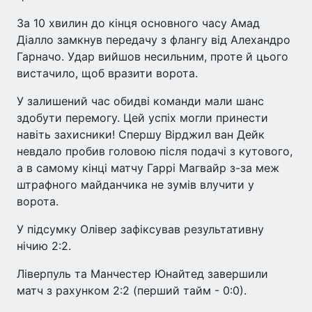
За 10 хвилин до кінця основного часу Амад
Діалло замкнув передачу з флангу від Алехандро
Гарначо. Удар вийшов несильним, проте й цього
вистачило, щоб вразити ворота.
У залишений час обидві команди мали шанс
здобути перемогу. Цей успіх могли принести
навіть захисники! Спершу Вірджил ван Дейк
невдало пробив головою після подачі з кутового,
а в самому кінці матчу Гаррі Магвайр з-за меж
штрафного майданчика не зумів влучити у
ворота.
У підсумку Олівер зафіксував результативну
нічию 2:2.
Ліверпуль та Манчестер Юнайтед завершили
матч з рахунком 2:2 (перший тайм - 0:0).