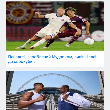
Пенальті, зароблений Мудриком, вивів Челсі
до єврокубків.