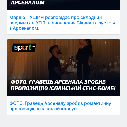
Маріно ПУШИЧ розповідає про складний
поєдинок в УПЛ, відновлення Сікана та зустріч
з Арсеналом.
ФОТО. Гравець Арсеналу зробив романтичну
пропозицію іспанській красуні.