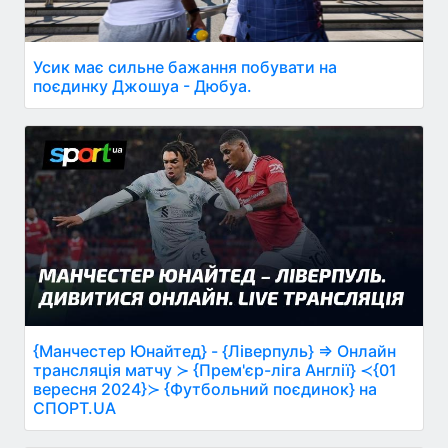
Усик має сильне бажання побувати на
поєдинку Джошуа - Дюбуа.
{Манчестер Юнайтед} - {Ліверпуль} ⇒ Онлайн
трансляція матчу ≻ {Прем'єр-ліга Англії} ≺{01
вересня 2024}≻ {Футбольний поєдинок} на
СПОРТ.UA