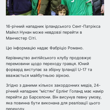
16-річний нападник ірландського Сент-Патрікса
Майкл Нунан може невдовзі перейти в
Манчестер Сіті.
Цю інформацію надає Фабріціо Романо.
Керівництво англійського клубу продовжує
перемовини щодо переходу гравця. Юний
форвард виступає за збірну Ірландії U-17 та
вважається майбутньою зіркою.
Згідно з даними кількох закордонних медіа, 24-
річний нападник "містян" Ерлінг Голанд має намір
перейти до Барселони. Він висунув певну умову,
яка повинна бути виконана для реалізації цього
переходу.