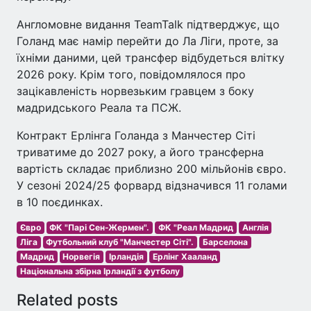
Англомовне видання TeamTalk підтверджує, що
Голанд має намір перейти до Ла Ліги, проте, за
їхніми даними, цей трансфер відбудеться влітку
2026 року. Крім того, повідомлялося про
зацікавленість норвезьким гравцем з боку
мадридського Реала та ПСЖ.
Контракт Ерлінга Голанда з Манчестер Сіті
триватиме до 2027 року, а його трансферна
вартість складає приблизно 200 мільйонів євро.
У сезоні 2024/25 форвард відзначився 11 голами
в 10 поєдинках.
Євро
ФК "Парі Сен-Жермен".
ФК "Реал Мадрид
Англія
Ліга
Футбольний клуб "Манчестер Сіті".
Барселона
Мадрид
Норвегія
Ірландія
Ерлінг Хааланд
Національна збірна Ірландії з футболу
Related posts