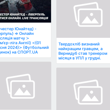
честер Юнайтед} -
ерпуль} ⇒ Онлайн
сляція матчу ≻
м'єр-ліга Англії} ≺{01
Твердохліб визнаний
сня 2024}≻ {Футбольний
найкращим гравцем, а
инок} на СПОРТ.UA
Вернидуб став тренером
місяця в УПЛ у грудні.