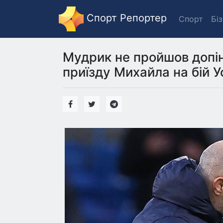
Спорт Репортер
Спорт
Бі
Мудрик не пройшов допі
приїзду Михайла на бій У