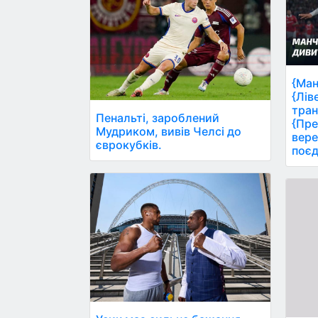
{Ман
{Лів
тран
Пенальті, зароблений
{Пре
Мудриком, вивів Челсі до
вере
єврокубків.
поєд