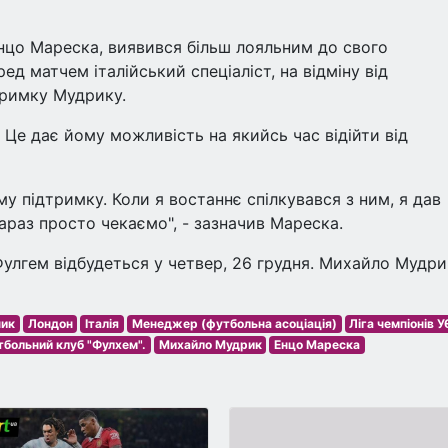
нцо Мареска, виявився більш лояльним до свого
ред матчем італійський спеціаліст, на відміну від
тримку Мудрику.
Це дає йому можливість на якийсь час відійти від
у підтримку. Коли я востаннє спілкувався з ним, я дав
араз просто чекаємо", - зазначив Мареска.
Фулгем відбудеться у четвер, 26 грудня. Михайло Мудри
ник
Лондон
Італія
Менеджер (футбольна асоціація)
Ліга чемпіонів 
больний клуб "Фулхем".
Михайло Мудрик
Енцо Мареска