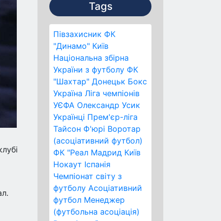
Tags
Півзахисник
ФК
"Динамо" Київ
Національна збірна
України з футболу
ФК
"Шахтар" Донецьк
Бокс
Україна
Ліга чемпіонів
УЄФА
Олександр Усик
Українці
Прем'єр-ліга
Тайсон Ф'юрі
Воротар
(асоціативний футбол)
клубі
ФК "Реал Мадрид
Київ
Нокаут
Іспанія
Чемпіонат світу з
футболу
Асоціативний
л.
футбол
Менеджер
(футбольна асоціація)