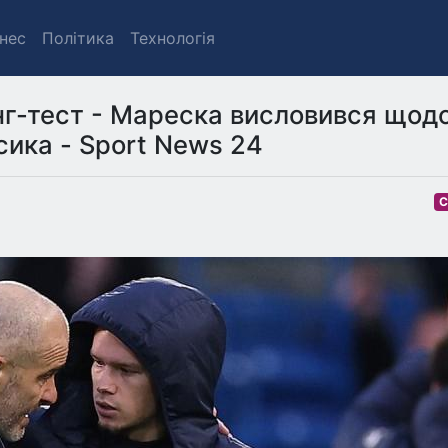
знес
Політика
Технологія
нг-тест - Мареска висловився щод
сика - Sport News 24
С