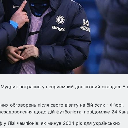
о Мудрик потрапив у неприємний допінговий скандал. У 
х обговорень після свого візиту на бій Усик - Ф'юрі.
незадоволення щодо дій футболіста, повідомляє 24 Кана
ф у Лізі чемпіонів: як минув 2024 рік для українських