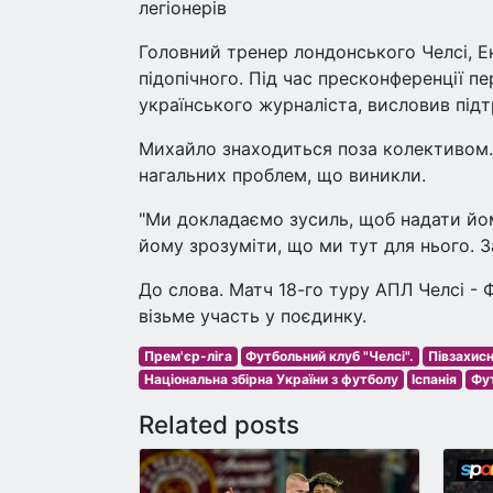
легіонерів
Головний тренер лондонського Челсі, Е
підопічного. Під час пресконференції пе
українського журналіста, висловив під
Михайло знаходиться поза колективом. 
нагальних проблем, що виникли.
"Ми докладаємо зусиль, щоб надати йом
йому зрозуміти, що ми тут для нього. З
До слова. Матч 18-го туру АПЛ Челсі - 
візьме участь у поєдинку.
Прем'єр-ліга
Футбольний клуб "Челсі".
Півзахис
Національна збірна України з футболу
Іспанія
Фут
Related posts