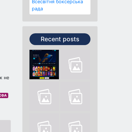
Всесвітня боксерська
рада
Recent posts
к не
УЄФА