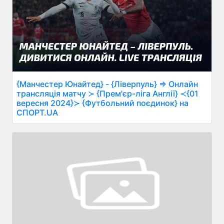
{Манчестер Юнайтед} - {Ліверпуль} ⇒ Онлайн
трансляція матчу ≻ {Прем'єр-ліга Англії} ≺{01
вересня 2024}≻ {Футбольний поєдинок} на
СПОРТ.UA