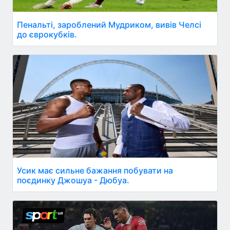
Пенальті, зароблений Мудриком, вивів Челсі
до єврокубків.
Усик має сильне бажання побувати на
поєдинку Джошуа - Дюбуа.