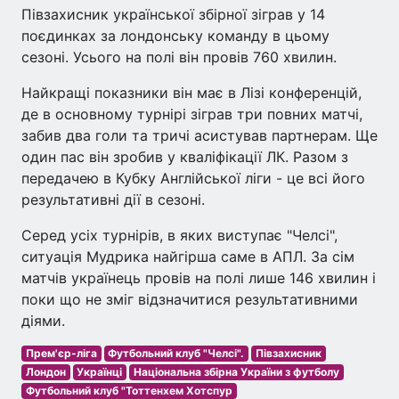
Півзахисник української збірної зіграв у 14
поєдинках за лондонську команду в цьому
сезоні. Усього на полі він провів 760 хвилин.
Найкращі показники він має в Лізі конференцій,
де в основному турнірі зіграв три повних матчі,
забив два голи та тричі асистував партнерам. Ще
один пас він зробив у кваліфікації ЛК. Разом з
передачею в Кубку Англійської ліги - це всі його
результативні дії в сезоні.
Серед усіх турнірів, в яких виступає "Челсі",
ситуація Мудрика найгірша саме в АПЛ. За сім
матчів українець провів на полі лише 146 хвилин і
поки що не зміг відзначитися результативними
діями.
Прем'єр-ліга
Футбольний клуб "Челсі".
Півзахисник
Лондон
Українці
Національна збірна України з футболу
Футбольний клуб "Тоттенхем Хотспур