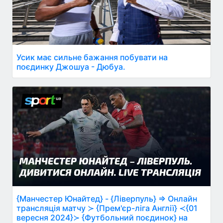
Усик має сильне бажання побувати на
поєдинку Джошуа - Дюбуа.
{Манчестер Юнайтед} - {Ліверпуль} ⇒ Онлайн
трансляція матчу ≻ {Прем'єр-ліга Англії} ≺{01
вересня 2024}≻ {Футбольний поєдинок} на