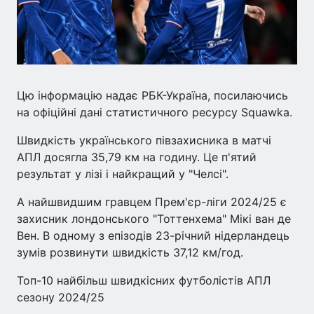
Цю інформацію надає РБК-Україна, посилаючись
на офіційні дані статистичного ресурсу Squawka.
Швидкість українського півзахисника в матчі
АПЛ досягла 35,79 км на годину. Це п'ятий
результат у лізі і найкращий у "Челсі".
А найшвидшим гравцем Прем'єр-ліги 2024/25 є
захисник лондонського "Тоттенхема" Мікі ван де
Вен. В одному з епізодів 23-річний нідерландець
зумів розвинути швидкість 37,12 км/год.
Топ-10 найбільш швидкісних футболістів АПЛ
сезону 2024/25