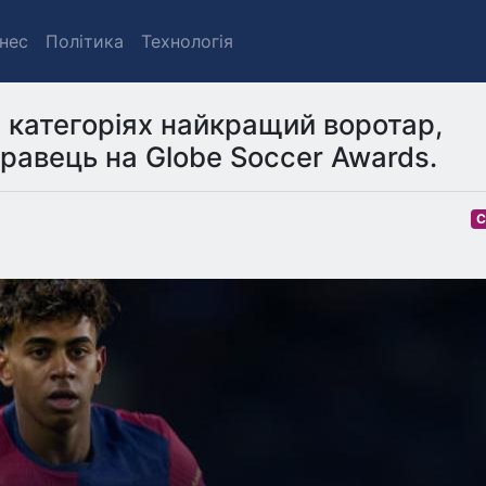
знес
Політика
Технологія
 категоріях найкращий воротар,
гравець на Globe Soccer Awards.
С