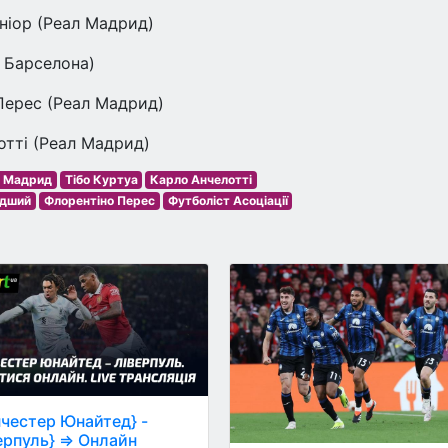
ніор (Реал Мадрид)
 Барселона)
Перес (Реал Мадрид)
отті (Реал Мадрид)
л Мадрид
Тібо Куртуа
Карло Анчелотті
одший
Флорентіно Перес
Футболіст Асоціації
честер Юнайтед} -
ерпуль} ⇒ Онлайн