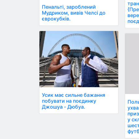
тран
Пенальті, зароблений
{Пре
Мудриком, вивів Челсі до
вере
єврокубків.
поєд
Усик має сильне бажання
побувати на поєдинку
Поль
Джошуа - Дюбуа.
ухва
приз
у ск
шест
футб