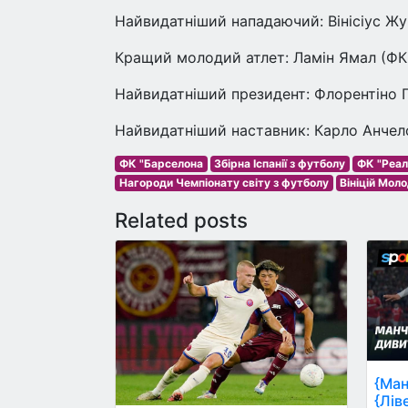
Найвидатніший нападаючий: Вінісіус Жу
Кращий молодий атлет: Ламін Ямал (ФК
Найвидатніший президент: Флорентіно 
Найвидатніший наставник: Карло Анчел
ФК "Барселона
Збірна Іспанії з футболу
ФК "Реа
Нагороди Чемпіонату світу з футболу
Вініцій Мол
Related posts
{Ман
{Лів