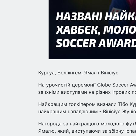
Куртуа, Беллінгем, Ямал і Вінісіус.
На урочистій церемонії Globe Soccer Aw
за їхніми виступами на різних ігрових п
Найкращим голкіпером визнали Тібо Ку
найкращим нападаючим - Вінісіус Жуніор
Нагорода за найкращого молодого футб
Ямалю, який, виступаючи за збірну Іспа