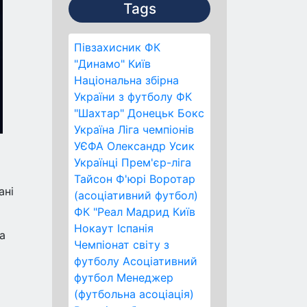
Tags
Півзахисник
ФК
"Динамо" Київ
Національна збірна
України з футболу
ФК
"Шахтар" Донецьк
Бокс
Україна
Ліга чемпіонів
УЄФА
Олександр Усик
Українці
Прем'єр-ліга
Тайсон Ф'юрі
Воротар
ані
(асоціативний футбол)
ФК "Реал Мадрид
Київ
Нокаут
Іспанія
а
Чемпіонат світу з
футболу
Асоціативний
футбол
Менеджер
(футбольна асоціація)