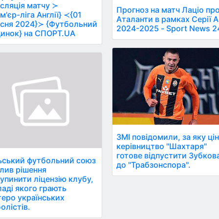
сляція матчу ≻
Прогноз на матч Лаціо пр
м'єр-ліга Англії} ≺{01
Аталанти в рамках Серії А
сня 2024}≻ {Футбольний
2024-2025 - Sport News 2
инок} на СПОРТ.UA
ЗМІ повідомили, за яку ці
керівництво "Шахтаря"
готове відпустити Зубков
ський футбольний союз
до "Трабзонспора".
лив рішення
упинити ліцензію клубу,
ладі якого грають
еро українських
олістів.