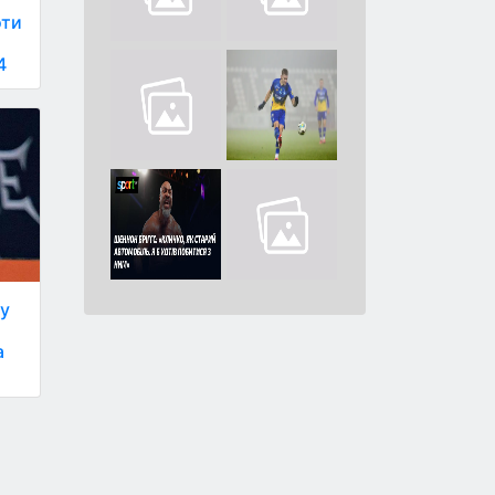
оти
4
ну
а