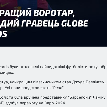
ards були оголошені найвидатніші футболісти року, обр
озиціях.
ртуа, найкращим півзахисником став Джуда Беллінгем, 
. Усі вони представляють "Реал".
оліста була вручена представнику "Барселони" Ламіну
нії, здобув перемогу на Євро-2024.