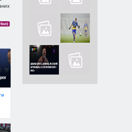
аних
тбол)
ти
а