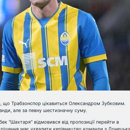
е, що Трабзонспор цікавиться Олександром Зубковим.
анди, але за певну шестизначну суму.
бек "Шахтаря" відмовився від пропозиції перейти в
 рішення має ухвалити керівництво команди з Донецька