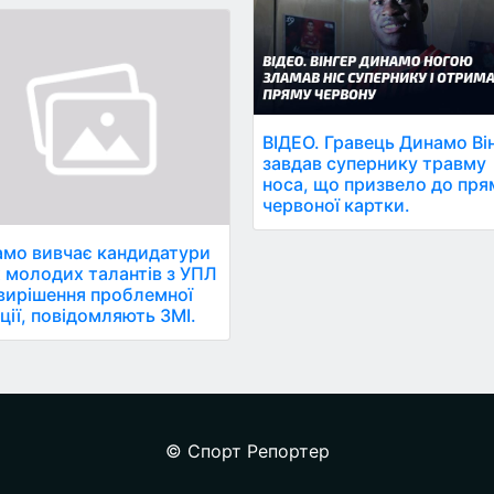
ВІДЕО. Гравець Динамо Ві
завдав супернику травму
носа, що призвело до пря
червоної картки.
мо вивчає кандидатури
 молодих талантів з УПЛ
вирішення проблемної
ції, повідомляють ЗМІ.
© Спорт Репортер