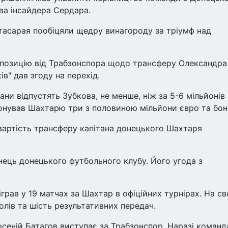
ва інсайдера Сердара.
атасарая пообіцяли щедру винагороду за тріумф над
позицію від Трабзонспора щодо трансферу Олександра
ів" дав згоду на перехід.
ани відпустять Зубкова, не менше, ніж за 5-6 мільйонів
понував Шахтарю три з половиною мільйони євро та бон
, вартість трансферу капітана донецького Шахтаря
нець донецького футбольного клубу. Його угода з
іграв у 19 матчах за Шахтар в офіційних турнірах. На с
голів та шість результативних передач.
сеній Батагов виступає за Трабзонспор. Наразі команд