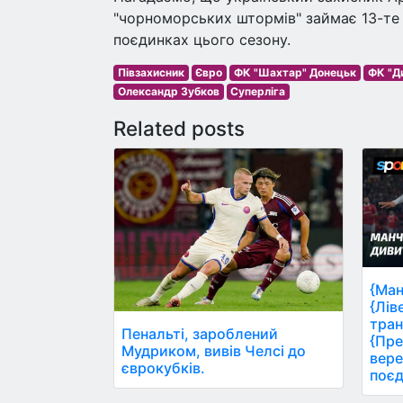
"чорноморських штормів" займає 13-те м
поєдинках цього сезону.
Півзахисник
Євро
ФК "Шахтар" Донецьк
ФК "Д
Олександр Зубков
Суперліга
Related posts
{Ман
{Лів
тран
Пенальті, зароблений
{Пре
Мудриком, вивів Челсі до
вере
єврокубків.
поєд