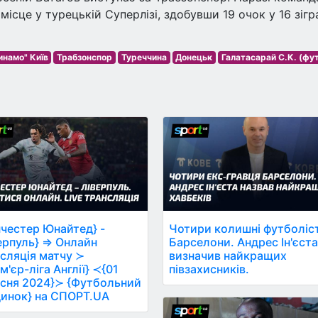
ісце у турецькій Суперлізі, здобувши 19 очок у 16 зігр
инамо" Київ
Трабзонспор
Туреччина
Донецьк
Галатасарай С.К. (фу
честер Юнайтед} -
Чотири колишні футболіс
ерпуль} ⇒ Онлайн
Барселони. Андрес Ін'єст
сляція матчу ≻
визначив найкращих
м'єр-ліга Англії} ≺{01
півзахисників.
сня 2024}≻ {Футбольний
инок} на СПОРТ.UA