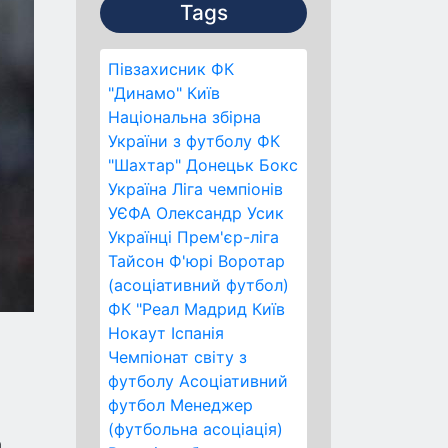
Tags
Півзахисник
ФК
"Динамо" Київ
Національна збірна
України з футболу
ФК
"Шахтар" Донецьк
Бокс
Україна
Ліга чемпіонів
УЄФА
Олександр Усик
Українці
Прем'єр-ліга
Тайсон Ф'юрі
Воротар
(асоціативний футбол)
ФК "Реал Мадрид
Київ
Нокаут
Іспанія
Чемпіонат світу з
футболу
Асоціативний
футбол
Менеджер
(футбольна асоціація)
,