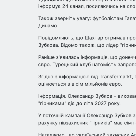
інформує 24 канал, посилаючись на сло
Також зверніть увагу: футболістам Гал
Динамо.
Повідомляють, що Шахтар отримав про
Зубкова. Відомо також, що лідер "гірник
Раніше з'явилась інформація, що донечч
євро. Турецький клуб натомість запро
Згідно з інформацією від Transfermarkt
оцінюється в вісім мільйонів євро.
Інформація. Олександр Зубков – вихова
"гірниками" діє до літа 2027 року.
У поточній кампанії Олександр Зубков з
рахунку півзахисник "гірників" має сім 
Нагадаємо, що український захисник Ар