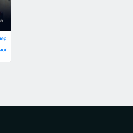
нер
мої