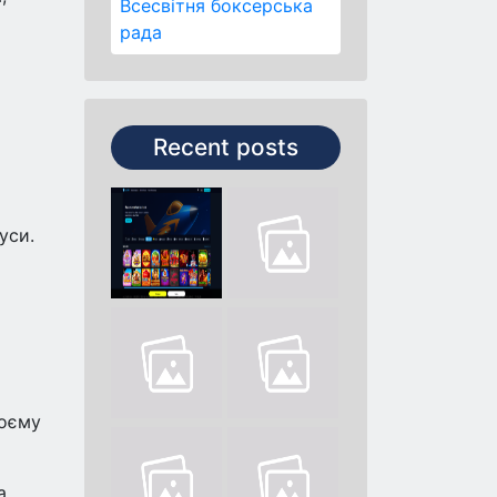
Всесвітня боксерська
рада
Recent posts
уси.
воєму
а