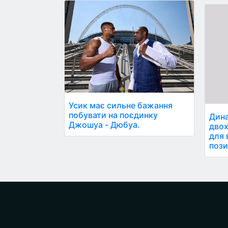
Усик має сильне бажання
побувати на поєдинку
Дина
Джошуа - Дюбуа.
двох
для 
пози