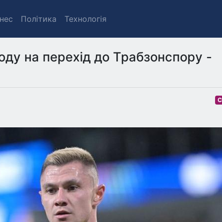
знес
Політика
Технологія
оду на перехід до Трабзонспору -
С