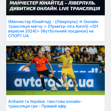
{Манчестер Юнайтед} - {Ліверпуль} ⇒ Онлайн
трансляція матчу ≻ {Прем'єр-ліга Англії} ≺{01
вересня 2024}≻ {Футбольний поєдинок} на
СПОРТ.UA
Албанія та Україна: текстова онлайн-
трансляція гри - Прямий ефір