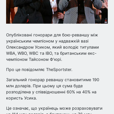
Опубліковані гонорари для бою-реваншу між
українським чемпіоном у надважкій вазі
Олександром Усиком, який володіє титулами
WBA, WBO, WBC та IBO, та британським екс-
чемпіоном Тайсоном Ф'юрі.
Про це повідомляє TheSportster.
Загальний гонорар реваншу становитиме 190
млн доларів. При цьому ця сума буде
розподілена у співвідношенні 60% на 40% на
користь Усика.
Це означає, що українець може розраховувати