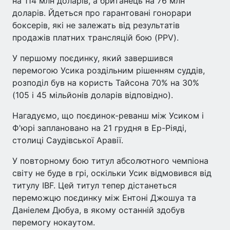
на 114 млн доларів, а британець на 76 млн
доларів. Йдеться про гарантовані гонорари
боксерів, які не залежать від результатів
продажів платних трансляцій бою (PPV).
У першому поєдинку, який завершився
перемогою Усика роздільним рішенням суддів,
розподіл був на користь Тайсона 70% на 30%
(105 і 45 мільйонів доларів відповідно).
Нагадуємо, що поєдинок-реванш між Усиком і
Ф'юрі заплановано на 21 грудня в Ер-Ріяді,
столиці Саудівської Аравії.
У повторному бою титул абсолютного чемпіона
світу не буде в грі, оскільки Усик відмовився від
титулу IBF. Цей титул тепер дістанеться
переможцю поєдинку між Ентоні Джошуа та
Даніелем Дюбуа, в якому останній здобув
перемогу нокаутом.