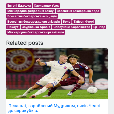
Ентоні Джошуа
Олександр Усик
Міжнародна федерація боксу
Всесвітня боксерська рада
Всесвітня боксерська асоціація
Всесвітня боксерська організація
Бокс
Тайсон Ф'юрі
Нокаут
Саудівська Аравія
Сполучене Королівство
Ер-Ріяд
Міжнародна боксерська організація
Related posts
Пенальті, зароблений Мудриком, вивів Челсі
до єврокубків.