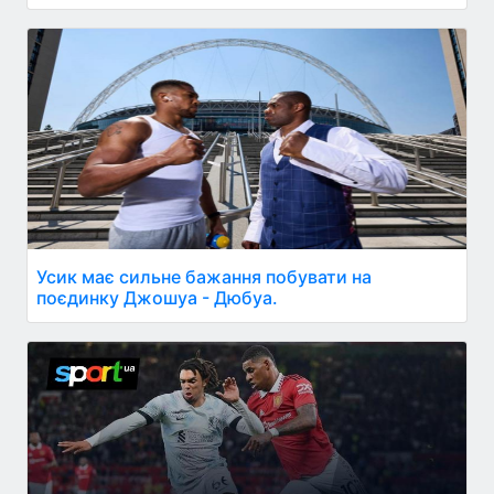
Усик має сильне бажання побувати на
поєдинку Джошуа - Дюбуа.