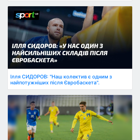
Ілля СИДОРОВ: "Наш колектив є одним з
найпотужніших після Євробаскета".