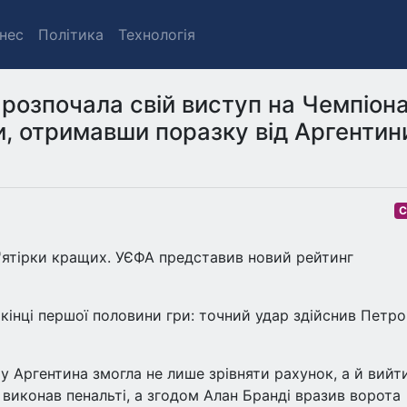
знес
Політика
Технологія
 розпочала свій виступ на Чемпіона
и, отримавши поразку від Аргентин
С
п'ятірки кращих. УЄФА представив новий рейтинг
кінці першої половини гри: точний удар здійснив Петро
 Аргентина змогла не лише зрівняти рахунок, а й вийт
 виконав пенальті, а згодом Алан Бранді вразив ворота