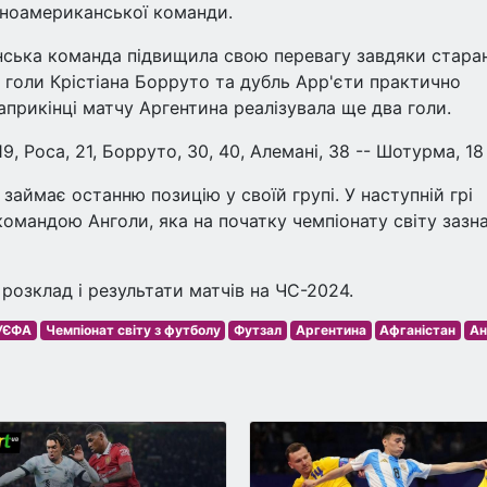
нноамериканської команди.
инська команда підвищила свою перевагу завдяки стара
у голи Крістіана Борруто та дубль Арр'єти практично
априкінці матчу Аргентина реалізувала ще два голи.
 19, Роса, 21, Борруто, 30, 40, Алемані, 38 -- Шотурма, 18
займає останню позицію у своїй групі. У наступній грі
командою Анголи, яка на початку чемпіонату світу зазн
розклад і результати матчів на ЧС-2024.
УЄФА
Чемпіонат світу з футболу
Футзал
Аргентина
Афганістан
Ан