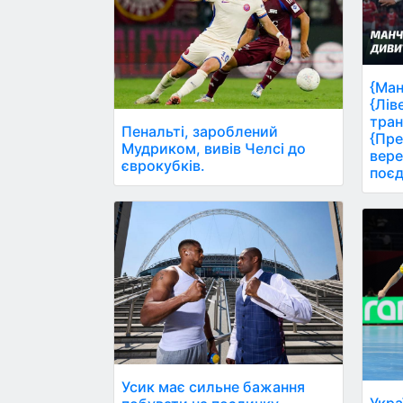
{Ман
{Лів
тран
Пенальті, зароблений
{Пре
Мудриком, вивів Челсі до
вере
єврокубків.
поєд
Усик має сильне бажання
Укра