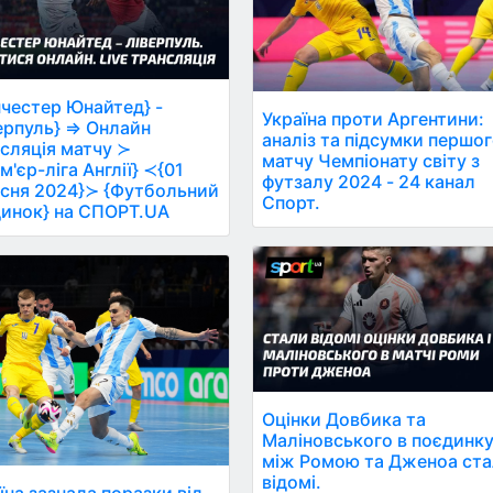
честер Юнайтед} -
Україна проти Аргентини:
ерпуль} ⇒ Онлайн
аналіз та підсумки першо
сляція матчу ≻
матчу Чемпіонату світу з
м'єр-ліга Англії} ≺{01
футзалу 2024 - 24 канал
сня 2024}≻ {Футбольний
Спорт.
инок} на СПОРТ.UA
Оцінки Довбика та
Маліновського в поєдинк
між Ромою та Дженоа ст
відомі.
їна зазнала поразки від