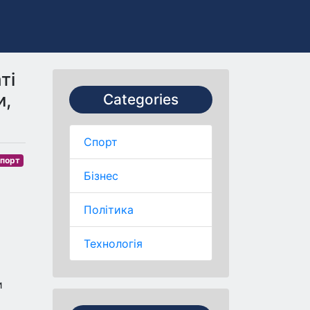
ті
и,
Categories
Спорт
порт
Бізнес
Політика
Технологія
и