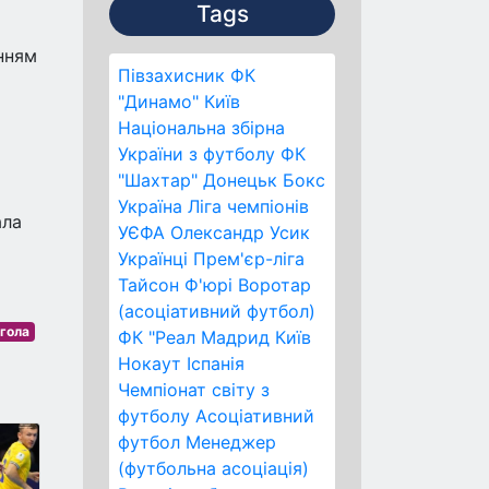
Tags
нням
Півзахисник
ФК
"Динамо" Київ
Національна збірна
України з футболу
ФК
"Шахтар" Донецьк
Бокс
Україна
Ліга чемпіонів
ала
УЄФА
Олександр Усик
Українці
Прем'єр-ліга
Тайсон Ф'юрі
Воротар
(асоціативний футбол)
гола
ФК "Реал Мадрид
Київ
Нокаут
Іспанія
Чемпіонат світу з
футболу
Асоціативний
футбол
Менеджер
(футбольна асоціація)