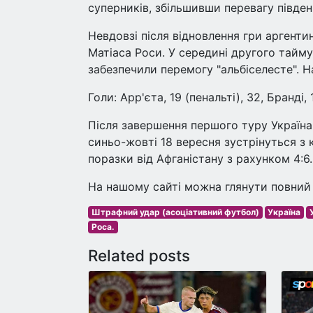
суперників, збільшивши перевагу півде
Невдовзі після відновлення гри аргент
Матіаса Роси. У середині другого тайм
забезпечили перемогу "альбіселесте". Н
Голи: Арр'єта, 19 (пенальті), 32, Бранді,
Після завершення першого туру Україна 
синьо-жовті 18 вересня зустрінуться з 
поразки від Афганістану з рахунком 4:6.
На нашому сайті можна глянути повний 
Штрафний удар (асоціативний футбол)
Україна
Роса.
Related posts