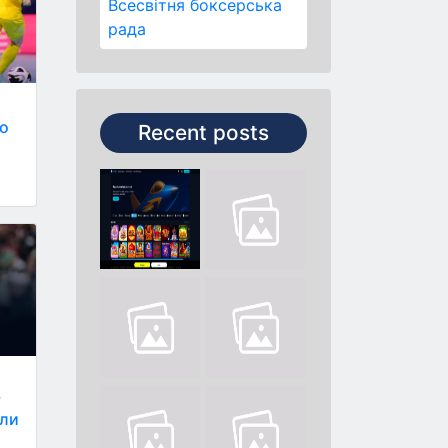
Всесвітня боксерська
рада
го
Recent posts
у
али