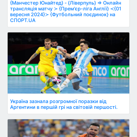
{Манчестер Юнайтед} - {Ліверпуль} ⇒ Онлайн
трансляція матчу ≻ {Прем'єр-ліга Англії} ≺{01
вересня 2024}≻ {Футбольний поєдинок} на
СПОРТ.UA
Україна зазнала розгромної поразки від
Аргентини в першій грі на світовій першості.