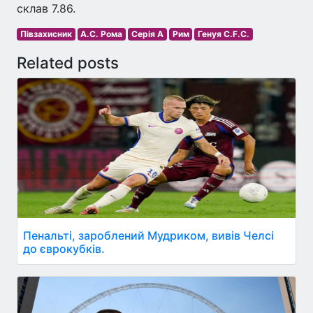
склав 7.86.
Півзахисник
А.С. Рома
Серія A
Рим
Генуя C.F.C.
Related posts
Пенальті, зароблений Мудриком, вивів Челсі
до єврокубків.