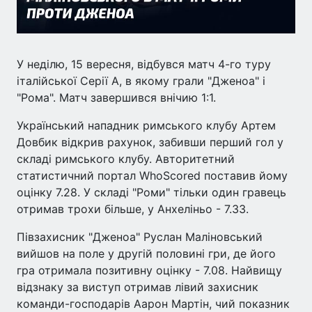
У неділю, 15 вересня, відбувся матч 4-го туру
італійської Серії А, в якому грали "Дженоа" і
"Рома". Матч завершився внічию 1:1.
Український нападник римського клубу Артем
Довбик відкрив рахунок, забивши перший гол у
складі римського клубу. Авторитетний
статистичний портал WhoScored поставив йому
оцінку 7.28. У складі "Роми" тільки один гравець
отримав трохи більше, у Анхеліньо - 7.33.
Півзахисник "Дженоа" Руслан Маліновський
вийшов на поле у другій половині гри, де його
гра отримала позитивну оцінку - 7.08. Найвищу
відзнаку за виступ отримав лівий захисник
команди-господарів Аарон Мартін, чий показник