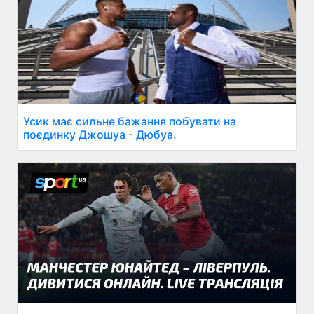
Усик має сильне бажання побувати на
поєдинку Джошуа - Дюбуа.