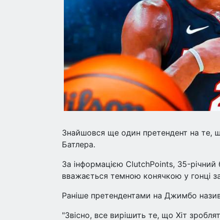
Знайшовся ще один претендент на те, щ
Батлера.
За інформацією ClutchPoints, 35-річний
вважається темною конячкою у гонці за
Раніше претендентами на Джимбо назив
"Звісно, все вирішить те, що Хіт зробл