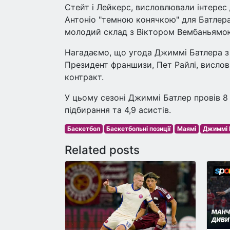
Стейт і Лейкерс, висловлювали інтерес 
Антоніо "темною конячкою" для Батлера,
молодий склад з Віктором Вембаньямою",
Нагадаємо, що угода Джиммі Батлера з 
Президент франшизи, Пет Райлі, висло
контракт.
У цьому сезоні Джиммі Батлер провів 8 і
підбирання та 4,9 асистів.
Баскетбол
Баскетбольні позиції
Маямі
Джиммі 
Related posts