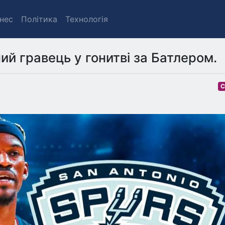
знес
Політика
Технологія
ий гравець у гонитві за Батлером.
С