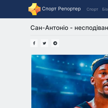
Спорт Репортер
Спорт
Бі
Сан-Антоніо - несподіван