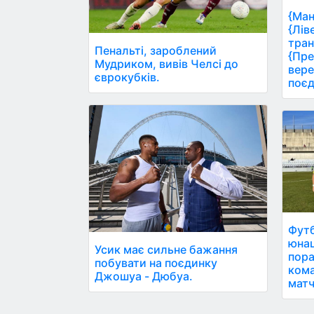
{Ман
{Лів
тран
Пенальті, зароблений
{Пре
Мудриком, вивів Челсі до
вере
єврокубків.
поєд
Футб
юнац
Усик має сильне бажання
пора
побувати на поєдинку
кома
Джошуа - Дюбуа.
матч