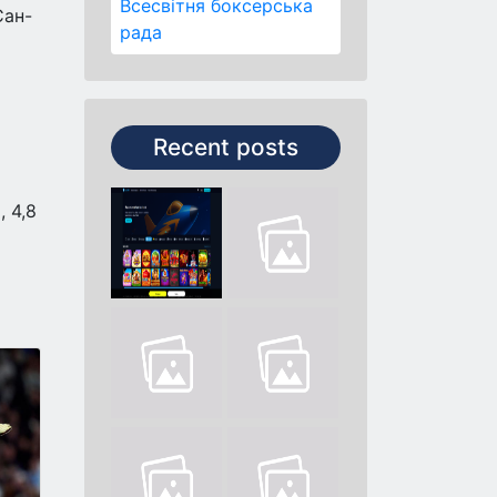
Всесвітня боксерська
Сан-
рада
Recent posts
, 4,8