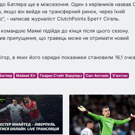
до Батлера ще в міжсезоння. Один з керівників назвав 
 якщо він вийде на трансферний ринок, через їхній
 - написав журналіст ClutchPoints Бретт Сігель.
командою Маямі підійде до кінця після цього сезону.
вив припущення, що гравець може не отримати новий
гор, в яких його середні показники становили 16,1 очка
Батлер
Майамі Хіт
Голден Стейт Ворріорз
Сан-Антоніо
Х'юстон