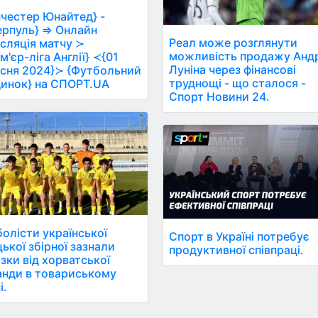
честер Юнайтед} -
ерпуль} ⇒ Онлайн
Реал може розглянути
сляція матчу ≻
можливість продажу Анд
м'єр-ліга Англії} ≺{01
Луніна через фінансові
сня 2024}≻ {Футбольний
труднощі - що сталося -
инок} на СПОРТ.UA
Спорт Новини 24.
олісти української
Спорт в Україні потребує
ької збірної зазнали
продуктивної співпраці.
зки від хорватської
нди в товариському
і.