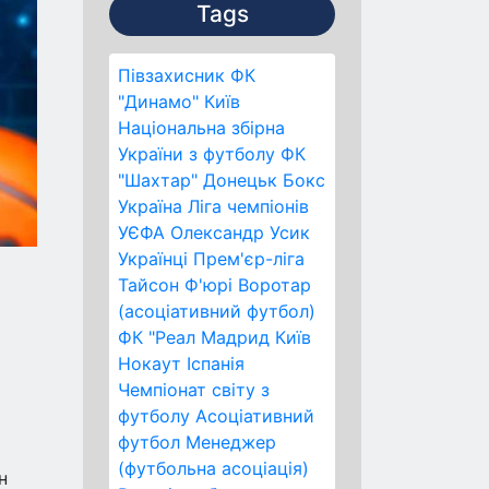
Tags
Півзахисник
ФК
"Динамо" Київ
Національна збірна
України з футболу
ФК
"Шахтар" Донецьк
Бокс
Україна
Ліга чемпіонів
УЄФА
Олександр Усик
Українці
Прем'єр-ліга
Тайсон Ф'юрі
Воротар
(асоціативний футбол)
ФК "Реал Мадрид
Київ
Нокаут
Іспанія
Чемпіонат світу з
футболу
Асоціативний
футбол
Менеджер
(футбольна асоціація)
н