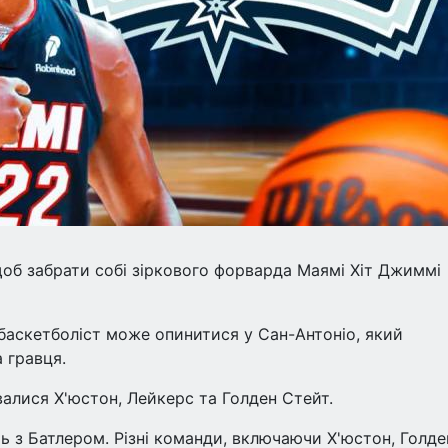
об забрати собі зіркового форварда Маямі Хіт Джиммі
 баскетболіст може опинитися у Сан-Антоніо, який
 гравця.
алися Х'юстон, Лейкерс та Голден Стейт.
ять з Батлером. Різні команди, включаючи Х'юстон, Голде