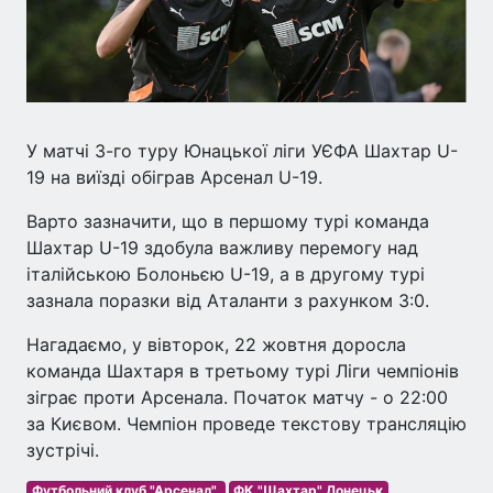
У матчі 3-го туру Юнацької ліги УЄФА Шахтар U-
19 на виїзді обіграв Арсенал U-19.
Варто зазначити, що в першому турі команда
Шахтар U-19 здобула важливу перемогу над
італійською Болоньєю U-19, а в другому турі
зазнала поразки від Аталанти з рахунком 3:0.
Нагадаємо, у вівторок, 22 жовтня доросла
команда Шахтаря в третьому турі Ліги чемпіонів
зіграє проти Арсенала. Початок матчу - о 22:00
за Києвом. Чемпіон проведе текстову трансляцію
зустрічі.
Футбольний клуб "Арсенал".
ФК "Шахтар" Донецьк