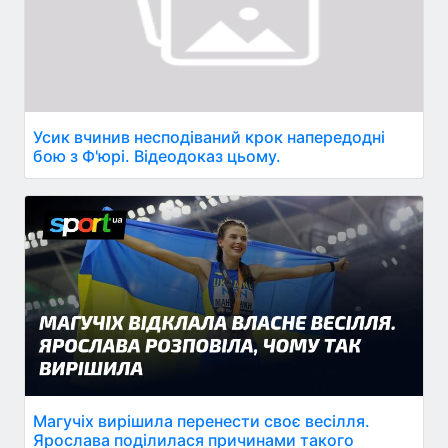
Усик вчинив несподіваний крок напередодні
бою з Ф'юрі. Відеодоказ цьому.
Магучіх вирішила перенести своє весілля.
Ярослава поділилася причинами такого