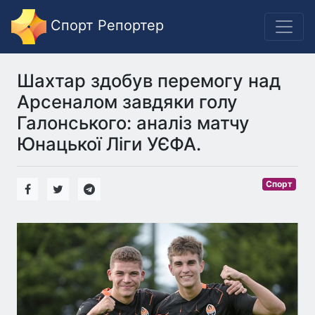
Спорт Репортер
Шахтар здобув перемогу над
Арсеналом завдяки голу
Галонського: аналіз матчу
Юнацької Ліги УЄФА.
Спорт