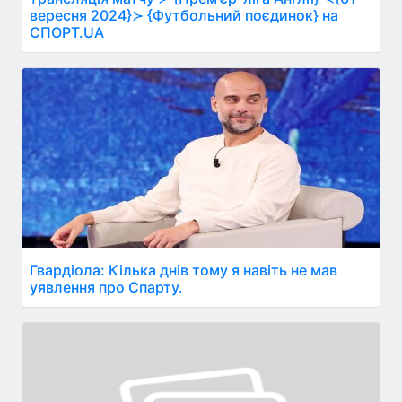
вересня 2024}≻ {Футбольний поєдинок} на
СПОРТ.UA
Гвардіола: Кілька днів тому я навіть не мав
уявлення про Спарту.