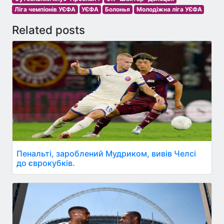
Ліга чемпіонів УЄФА
УЄФА
Болонья
Молодіжна ліга УЄФА
Related posts
Пенальті, зароблений Мудриком, вивів Челсі
до єврокубків.