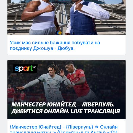
Усик має сильне бажання побувати на
поєдинку Джошуа - Дюбуа.
{Манчестер Юнайтед} - {Ліверпуль} ⇒ Онлайн
трансляція матчу ≻ {Прем'єр-ліга Англії} ≺{01