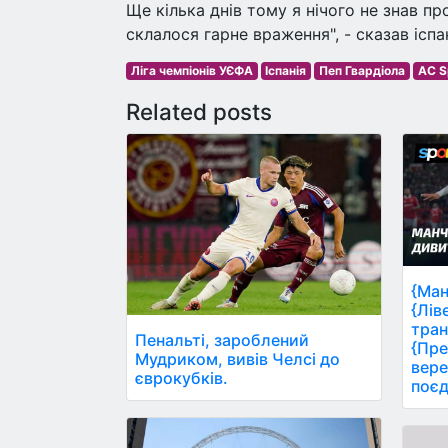
Ще кілька днів тому я нічого не знав пр
склалося гарне враження", - сказав ісп
Ліга чемпіонів УЄФА
Іспанія
Пеп Гвардіола
AC S
Related posts
{Ман
{Лів
тран
Пенальті, зароблений
{Пре
Мудриком, вивів Челсі до
вере
єврокубків.
поєд