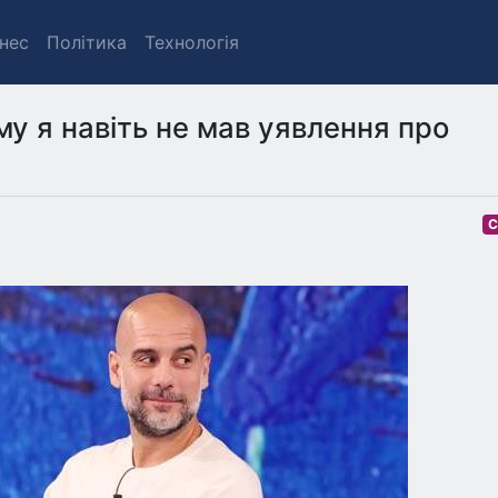
знес
Політика
Технологія
ому я навіть не мав уявлення про
С