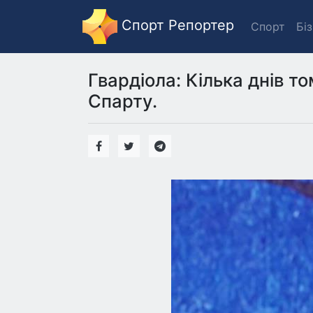
Спорт Репортер
Спорт
Бі
Гвардіола: Кілька днів т
Спарту.