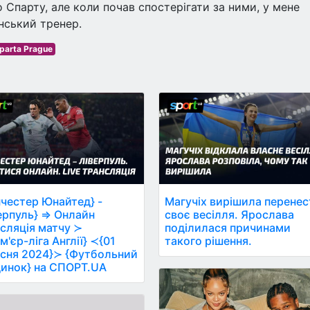
о Спарту, але коли почав спостерігати за ними, у мене
анський тренер.
parta Prague
честер Юнайтед} -
Магучіх вирішила перенес
ерпуль} ⇒ Онлайн
своє весілля. Ярослава
сляція матчу ≻
поділилася причинами
м'єр-ліга Англії} ≺{01
такого рішення.
сня 2024}≻ {Футбольний
инок} на СПОРТ.UA