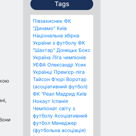
Tags
Півзахисник
ФК
"Динамо" Київ
Національна збірна
України з футболу
ФК
"Шахтар" Донецьк
Бокс
Україна
Ліга чемпіонів
УЄФА
Олександр Усик
Українці
Прем'єр-ліга
Тайсон Ф'юрі
Воротар
ькою
(асоціативний футбол)
ФК "Реал Мадрид
Київ
ні,
Нокаут
Іспанія
Чемпіонат світу з
футболу
Асоціативний
 Вони
футбол
Менеджер
(футбольна асоціація)