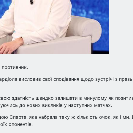
 противник.
ардіола висловив свої сподівання щодо зустрічі з праз
вою здатність швидко залишати в минулому як позитив
туючись до нових викликів у наступних матчах.
ою Спарта, яка набрала таку ж кількість очок, як і ми.
їх опонентів.