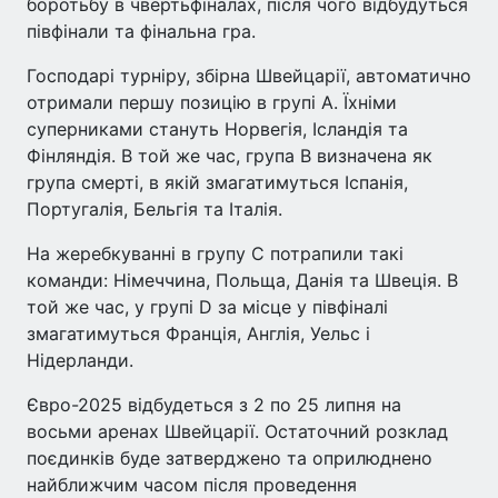
боротьбу в чвертьфіналах, після чого відбудуться
півфінали та фінальна гра.
Господарі турніру, збірна Швейцарії, автоматично
отримали першу позицію в групі A. Їхніми
суперниками стануть Норвегія, Ісландія та
Фінляндія. В той же час, група B визначена як
група смерті, в якій змагатимуться Іспанія,
Португалія, Бельгія та Італія.
На жеребкуванні в групу C потрапили такі
команди: Німеччина, Польща, Данія та Швеція. В
той же час, у групі D за місце у півфіналі
змагатимуться Франція, Англія, Уельс і
Нідерланди.
Євро-2025 відбудеться з 2 по 25 липня на
восьми аренах Швейцарії. Остаточний розклад
поєдинків буде затверджено та оприлюднено
найближчим часом після проведення