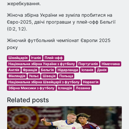
жеребкування.
Жіноча збірна України не зуміла пробитися на
Євро-2025, двічі програвши у плей-офф Бельгії
(0:2, 1:2).
Жіночий футбольний чемпіонат Європи 2025
року
Швейцарія
Італія
Плей-офф
Національна збірна України з футболу
Португалія
Німеччина
Англія
Франція
Бельгія
Нідерланди
Іспанія
Данія
Фінляндія
Уельс
Швеція
Польща
Національна збірна Швейцарії з футболу
Норвегія
Збірна Мексики з футболу
Ісландія
Лозанна
Related posts