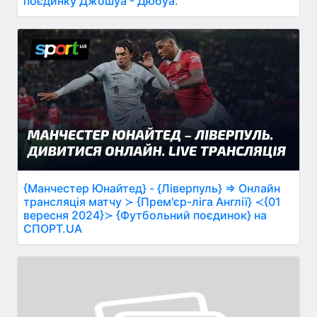
поєдинку Джошуа - Дюбуа.
{Манчестер Юнайтед} - {Ліверпуль} ⇒ Онлайн
трансляція матчу ≻ {Прем'єр-ліга Англії} ≺{01
вересня 2024}≻ {Футбольний поєдинок} на
СПОРТ.UA