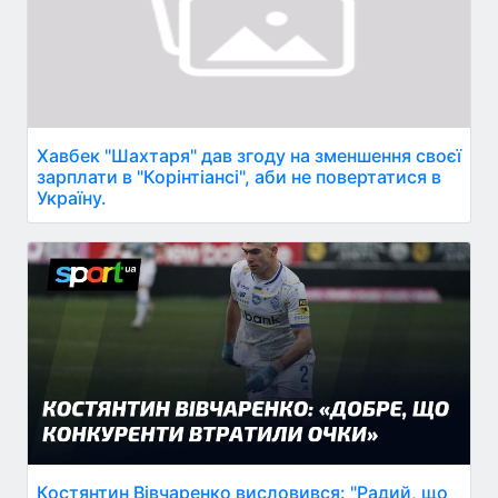
Хавбек "Шахтаря" дав згоду на зменшення своєї
зарплати в "Корінтіансі", аби не повертатися в
Україну.
Костянтин Вівчаренко висловився: "Радий, що