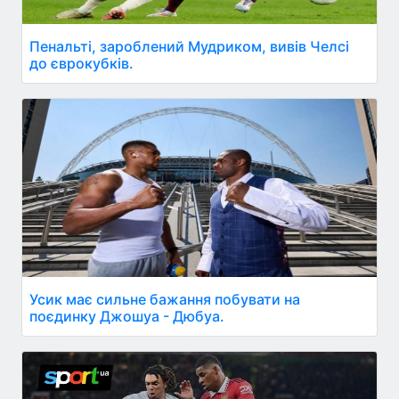
Пенальті, зароблений Мудриком, вивів Челсі
до єврокубків.
Усик має сильне бажання побувати на
поєдинку Джошуа - Дюбуа.