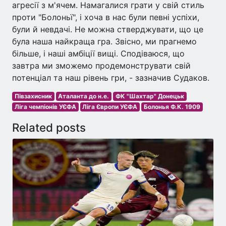
агресії з м'ячем. Намагалися грати у свій стиль
проти "Болоньї", і хоча в нас були певні успіхи,
були й невдачі. Не можна стверджувати, що це
була наша найкраща гра. Звісно, ми прагнемо
більше, і наші амбіції вищі. Сподіваюся, що
завтра ми зможемо продемонструвати свій
потенціал та наш рівень гри, - зазначив Судаков.
Півзахисник
Аталанта до н.е.
ФК "Шахтар" Донецьк
Ліга чемпіонів УЄФА
Ліга Європи УЄФА
Болонья Ф.К. 1909
Related posts