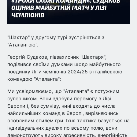
"Шахтар" у другому турі зустрінеться з
"Аталантою".
Георгій Судаков, півзахисник "Шахтаря",
поділився своїми думками щодо майбутнього
поєдинку Ліги чемпіонів 2024/25 з італійською
командою "Аталанта":
Ми усвідомлюємо, що "Аталанта" є потужним
суперником. Вони здобули перемогу в Лізі
Європи і, без сумніву, нині входять до числа
найсильніших команд в Європі, вирізняючись
особливим стилем гри. Їхня тактика базується на
індивідуальних дуелях по всьому полю, вони
демонструють високу агресивність, енергійність