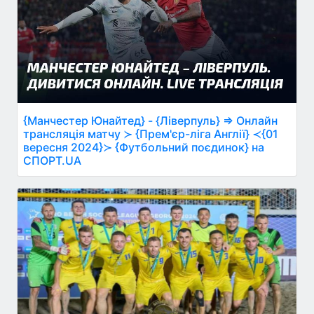
{Манчестер Юнайтед} - {Ліверпуль} ⇒ Онлайн
трансляція матчу ≻ {Прем'єр-ліга Англії} ≺{01
вересня 2024}≻ {Футбольний поєдинок} на
СПОРТ.UA