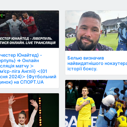
честер Юнайтед} -
Белью визначив
ерпуль} ⇒ Онлайн
найвидатнішого нокаутера
сляція матчу ≻
історії боксу.
м'єр-ліга Англії} ≺{01
сня 2024}≻ {Футбольний
инок} на СПОРТ.UA