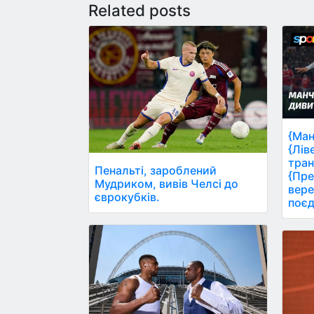
Related posts
{Ман
{Лів
тран
Пенальті, зароблений
{Пре
Мудриком, вивів Челсі до
вере
єврокубків.
поєд