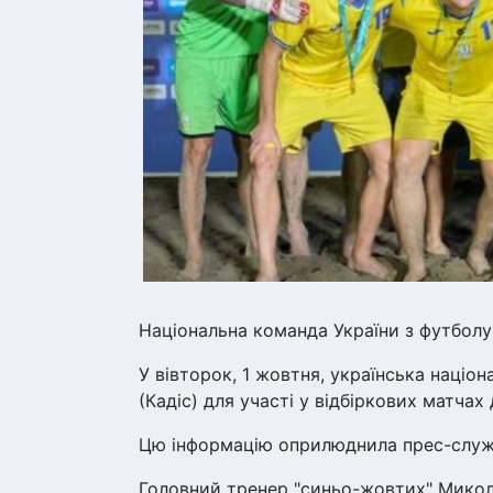
Національна команда України з футболу
У вівторок, 1 жовтня, українська націо
(Кадіс) для участі у відбіркових матчах
Цю інформацію оприлюднила прес-служб
Головний тренер "синьо-жовтих" Микола