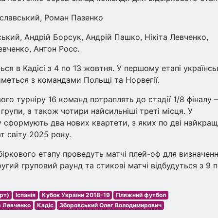
ославський, Роман Пазенко
ський, Андрій Борсук, Андрій Пашко, Нікіта Левченко,
евченко, Антон Росс.
ься в Кадісі з 4 по 13 жовтня. У першому етапі українсь
иметься з командами Польщі та Норвегії.
го турніру 16 команд потраплять до стадії 1/8 фіналу –
групи, а також чотири найсильніші треті місця. У
у сформують два нових квартети, з яких по дві найкращ
 світу 2025 року.
біркового етапу проведуть матчі плей-оф для визначен
другий груповий раунд та стикові матчі відбудуться з 9 п
рт)
Іспанія
Кубок України 2018-19
Пляжний футбол
р Левченко
Кадіс
Зборовський Олег Володимирович