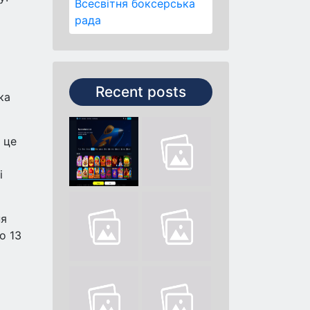
Всесвітня боксерська
рада
Recent posts
ка
 це
і
ня
о 13