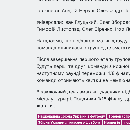
Голкіпери: Андрій Неруш, Олександр П
Універсали: Іван Глуцький, Олег Зборов
Тимофій Листопад, Олег Сіренко, Ігор Л
Нагадаємо, що відбіркові матчі відбудут
команда опинилася в групі F, де змагат
Після завершення першого етапу групово
будуть перші та другі команди з кожної 
наступному раунді переможці 1/8 фінал
команди отримають квитки на Чемпіонат
В заключний день змагань учасники від
місць у турнірі. Поєдинки 1/16 фіналу, 
жовтня.
Національна збірна України з футболу
Тренер (спо
Збірна України з пляжного футболу
Норвегія
Іго