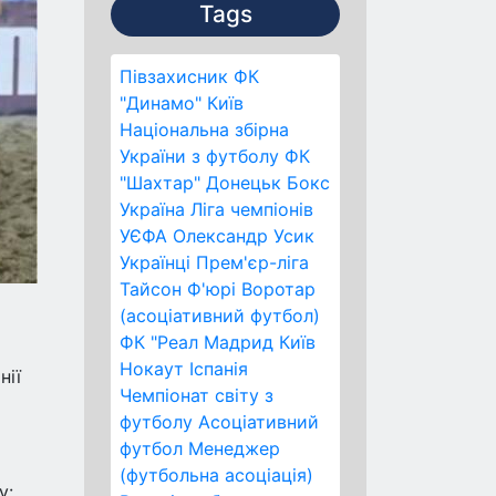
Tags
Півзахисник
ФК
"Динамо" Київ
Національна збірна
України з футболу
ФК
"Шахтар" Донецьк
Бокс
Україна
Ліга чемпіонів
УЄФА
Олександр Усик
Українці
Прем'єр-ліга
Тайсон Ф'юрі
Воротар
(асоціативний футбол)
ФК "Реал Мадрид
Київ
Нокаут
Іспанія
нії
Чемпіонат світу з
футболу
Асоціативний
футбол
Менеджер
(футбольна асоціація)
у: