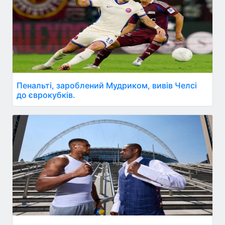
Пенальті, зароблений Мудриком, вивів Челсі
до єврокубків.