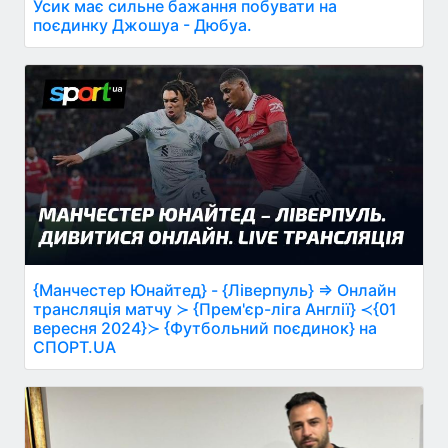
Усик має сильне бажання побувати на
поєдинку Джошуа - Дюбуа.
{Манчестер Юнайтед} - {Ліверпуль} ⇒ Онлайн
трансляція матчу ≻ {Прем'єр-ліга Англії} ≺{01
вересня 2024}≻ {Футбольний поєдинок} на
СПОРТ.UA