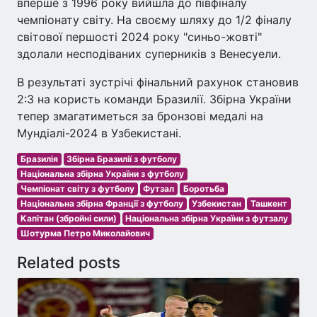
вперше з 1996 року вийшла до півфіналу
чемпіонату світу. На своєму шляху до 1/2 фіналу
світової першості 2024 року "синьо-жовті"
здолали несподіваних суперників з Венесуели.
В результаті зустрічі фінальний рахунок становив
2:3 на користь команди Бразилії. Збірна України
тепер змагатиметься за бронзові медалі на
Мундіалі-2024 в Узбекистані.
Бразилія
Збірна Бразилії з футболу
Національна збірна України з футболу
Чемпіонат світу з футболу
Футзал
Боротьба
Національна збірна Франції з футболу
Узбекистан
Ташкент
Капітан (збройні сили)
Національна збірна України з футзалу
Шотурма Петро Миколайович
Related posts