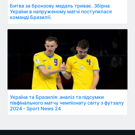
Битва за бронзову медаль триває. Збірна
України в напруженому матчі поступилася
команді Бразилії.
Україна та Бразилія: аналіз та підсумки
півфінального матчу чемпіонату світу з футзалу
2024 - Sport News 24