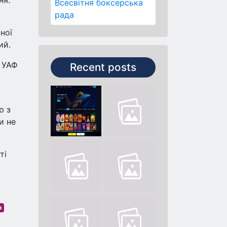
ня.
Всесвітня боксерська
рада
ної
ий.
т УАФ
Recent posts
ю з
и не
ті
м