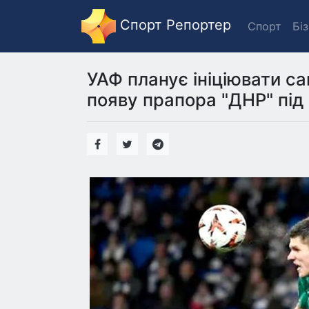
Спорт Репортер
Спорт
Бі
УАФ планує ініціювати са
появу прапора "ДНР" під 