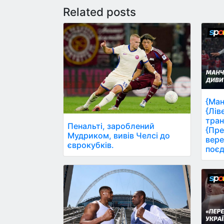
Related posts
{Ман
{Лів
тран
Пенальті, зароблений
{Пре
Мудриком, вивів Челсі до
вере
єврокубків.
поєд