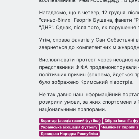
вболівальників "Реал-Сосьєдаду". В дан
Нагадаємо, що в четвер, 12 грудня, післ
"синьо-білих" Георгія Бущана, фанати 
"ДНР". Однак, після того, як порушення
Утім, справа фанатів у Сан-Себастьяні
звернеться до компетентних міжнародни
Висловлювати протест через неоднозна
представники ФІФА продемонстрували єв
політичних причин (зокрема, йдеться про
було зображено Кримський півострів.
Не так давно наш інформаційний портал
розкрили умови, за яких спортсмени з Р
національними прапорами.
Воротар (асоціативний футбол)
Збірна Іспанії з ф
Українська асоціація футболу
Чемпіонат Європи з
Донецька Народна Республіка