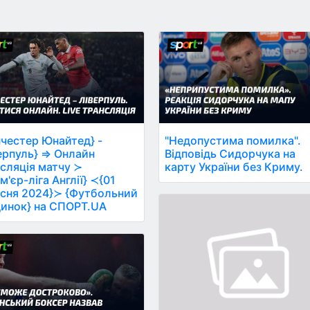
честер Юнайтед} -
"Недопустима помилка".
ерпуль} ⇒ Онлайн
Відповідь Сидорчука на
сляція матчу ≻
карту України без Криму.
м'єр-ліга Англії} ≺{01
сня 2024}≻ {Футбольний
инок} на СПОРТ.UA