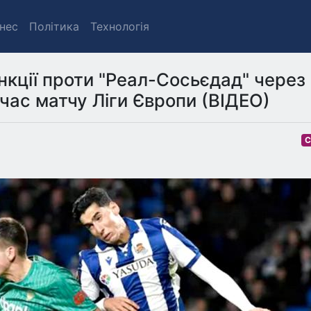
знес
Політика
Технологія
нкції проти "Реал-Сосьєдад" через
час матчу Ліги Європи (ВІДЕО)
С