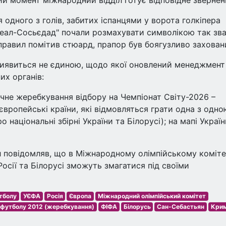
ий момент міжнародний відділ готує відповідне звернен
я одного з голів, забитих іспанцями у ворота голкіпера
"Реал-Сосьєдад" почали розмахувати символікою так зва
 правил помітив стюард, прапор був боягузливо захован
 виявиться не єдиною, щодо якої оновлений менеджмен
х органів:
чне жеребкування відбору на Чемпіонат Світу-2026 –
ропейські країни, які відмовляться грати одна з одно
 національні збірні України та Білорусі); на мапі Україн
 повідомляв, що в Міжнародному олімпійському коміте
осії та Білорусі зможуть змагатися під своїми
утболу
УЄФА
Росія
Європа
Міжнародний олімпійський комітет
 футболу 2012 (жеребкування)
ФІФА
Білорусь
Сан-Себастьян
Кри