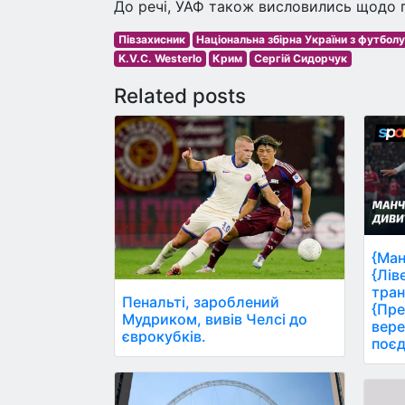
До речі, УАФ також висловились щодо по
Півзахисник
Національна збірна України з футбол
K.V.C. Westerlo
Крим
Сергій Сидорчук
Related posts
{Ман
{Лів
тран
Пенальті, зароблений
{Пре
Мудриком, вивів Челсі до
вере
єврокубків.
поєд