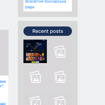
Всесвітня боксерська
рада
Recent posts
нено
о":
одо