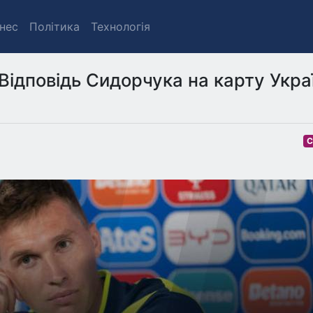
знес
Політика
Технологія
Відповідь Сидорчука на карту Укра
С