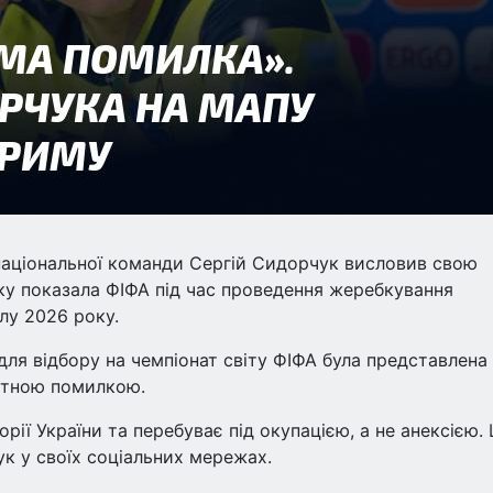
 національної команди Сергій Сидорчук висловив свою
ку показала ФІФА під час проведення жеребкування
олу 2026 року.
для відбору на чемпіонат світу ФІФА була представлена
нятною помилкою.
рії України та перебуває під окупацією, а не анексією.
ук у своїх соціальних мережах.