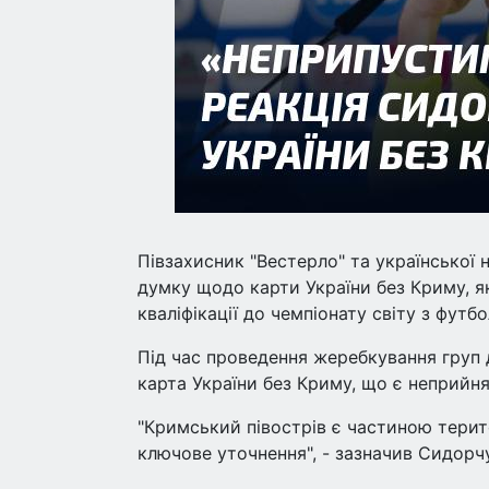
Півзахисник "Вестерло" та української
думку щодо карти України без Криму, я
кваліфікації до чемпіонату світу з футб
Під час проведення жеребкування груп 
карта України без Криму, що є неприй
"Кримський півострів є частиною терито
ключове уточнення", - зазначив Сидорч