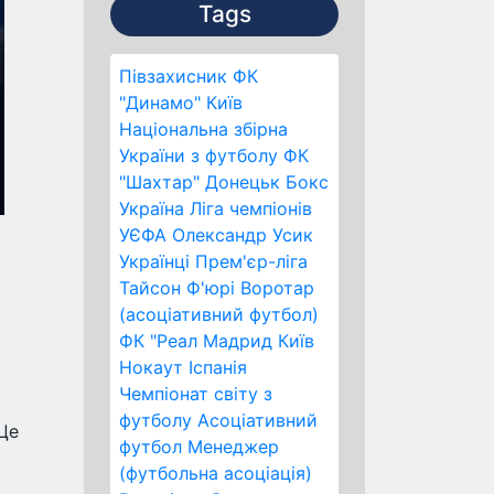
Tags
Півзахисник
ФК
"Динамо" Київ
Національна збірна
України з футболу
ФК
"Шахтар" Донецьк
Бокс
Україна
Ліга чемпіонів
УЄФА
Олександр Усик
Українці
Прем'єр-ліга
Тайсон Ф'юрі
Воротар
(асоціативний футбол)
ФК "Реал Мадрид
Київ
Нокаут
Іспанія
Чемпіонат світу з
футболу
Асоціативний
 Це
футбол
Менеджер
(футбольна асоціація)