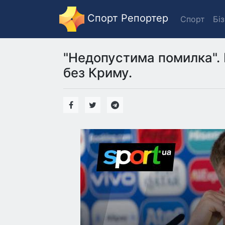
Спорт Репортер
Спорт
Бі
"Недопустима помилка". 
без Криму.