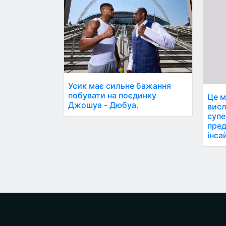
Усик має сильне бажання
побувати на поєдинку
Це м
Джошуа - Дюбуа.
висл
супе
пред
інса