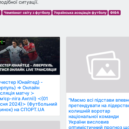
дібної ситуації.
у
Чемпіонат світу з футболу
Українська асоціація футболу
ФІФА
честер Юнайтед} -
ерпуль} ⇒ Онлайн
сляція матчу ≻
м'єр-ліга Англії} ≺{01
"Маємо всі підстави впев
сня 2024}≻ {Футбольний
претендувати на лідерств
инок} на СПОРТ.UA
колишній воротар
національної команди
України висловив
оптимістичний прогноз щ