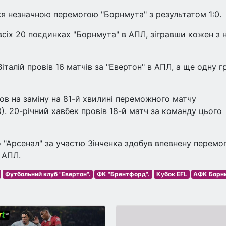
вся незначною перемогою "Борнмута" з результатом 1:0.
всіх 20 поєдинках "Борнмута" в АПЛ, зігравши кожен з 
талій провів 16 матчів за "Евертон" в АПЛ, а ще одну г
в на заміну на 81-й хвилині переможного матчу
). 20-річний хавбек провів 18-й матч за команду цього
о "Арсенал" за участю Зінченка здобув впевнену перемо
 АПЛ.
Футбольний клуб "Евертон".
ФК "Брентфорд".
Кубок EFL
АФК Борн