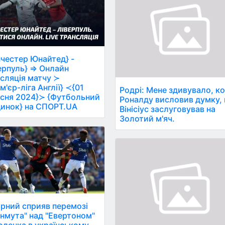
честер Юнайтед} -
ерпуль} ⇒ Онлайн
сляція матчу ≻
м'єр-ліга Англії} ≺{01
Родрі: Мене здивувало, к
сня 2024}≻ {Футбольний
Роналду висловив думку,
инок} на СПОРТ.UA
Вінісіус заслуговував на
Золотий м'яч.
рний сприяв перемозі
нмута" над "Евертоном"