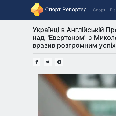
Спорт Репортер
Спорт
Бі
Українці в Англійській П
над "Евертоном" з Мико
вразив розгромним успіх