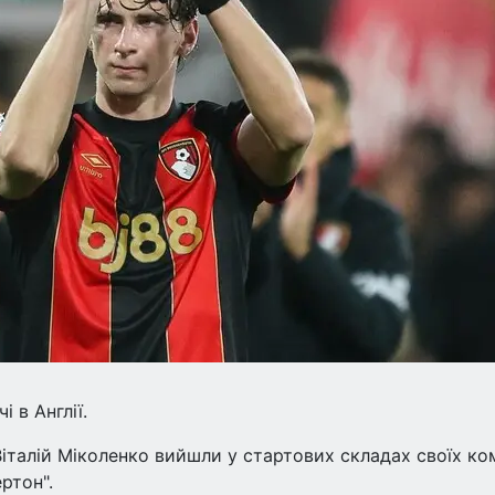
і в Англії.
Віталій Міколенко вийшли у стартових складах своїх к
ртон".