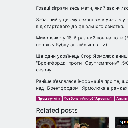
Гравці зіграли весь матч, який закінчи
Забарний у цьому сезоні взяв участь у 
від стартового до фінального свистка.
Миколенко у 18-й раз вийшов на поле (Ві
провів у Кубку англійської ліги).
Ще один українець Єгор Ярмолюк вийшо
"Брентфорда" проти "Саутгемптону" (5:0
сезону.
Раніше з’являлася інформація про те, щ
над "Брентфордом" Ярмолюка в рамках
Прем'єр-ліга
Футбольний клуб "Арсенал".
Англія
Related posts