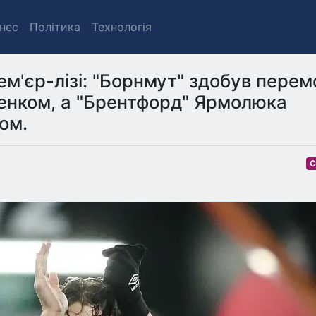
знес
Політика
Технологія
рем'єр-лізі: "Борнмут" здобув перем
ленком, а "Брентфорд" Ярмолюка
ом.
С