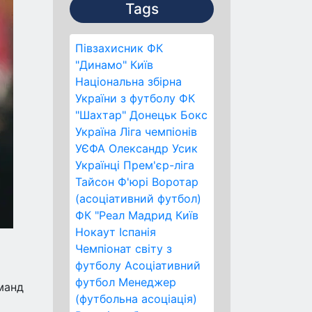
Tags
Півзахисник
ФК
"Динамо" Київ
Національна збірна
України з футболу
ФК
"Шахтар" Донецьк
Бокс
Україна
Ліга чемпіонів
УЄФА
Олександр Усик
Українці
Прем'єр-ліга
Тайсон Ф'юрі
Воротар
(асоціативний футбол)
ФК "Реал Мадрид
Київ
Нокаут
Іспанія
Чемпіонат світу з
футболу
Асоціативний
футбол
Менеджер
оманд
(футбольна асоціація)