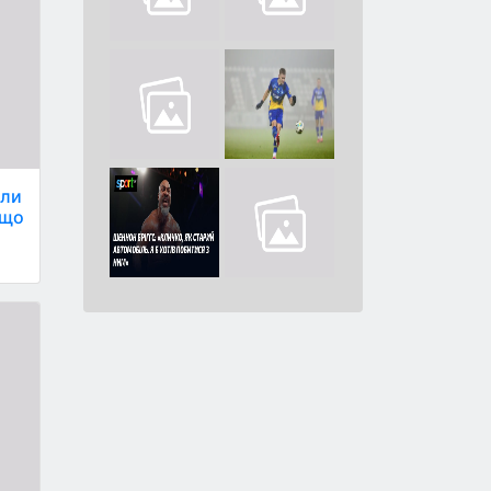
оли
 що