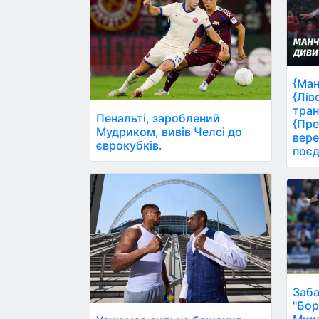
{Ман
{Лів
тран
Пенальті, зароблений
{Пре
Мудриком, вивів Челсі до
вере
єврокубків.
поєд
Заба
"Бор