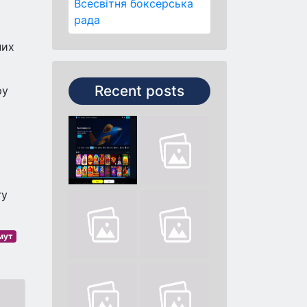
Всесвітня боксерська
рада
них
Recent posts
ру
гу
мут