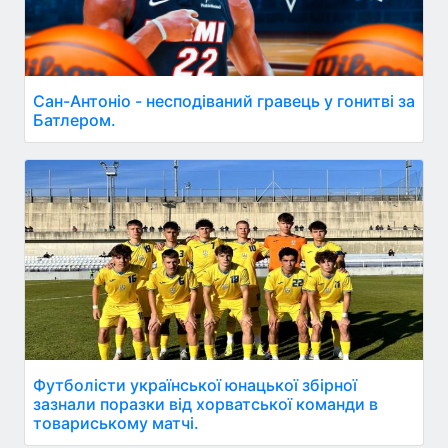
Сан-Антоніо - несподіваний гравець у гонитві за
Батлером.
Футболісти української юнацької збірної
зазнали поразки від хорватської команди в
товариському матчі.