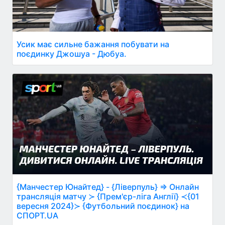
Усик має сильне бажання побувати на
поєдинку Джошуа - Дюбуа.
{Манчестер Юнайтед} - {Ліверпуль} ⇒ Онлайн
трансляція матчу ≻ {Прем'єр-ліга Англії} ≺{01
вересня 2024}≻ {Футбольний поєдинок} на
СПОРТ.UA