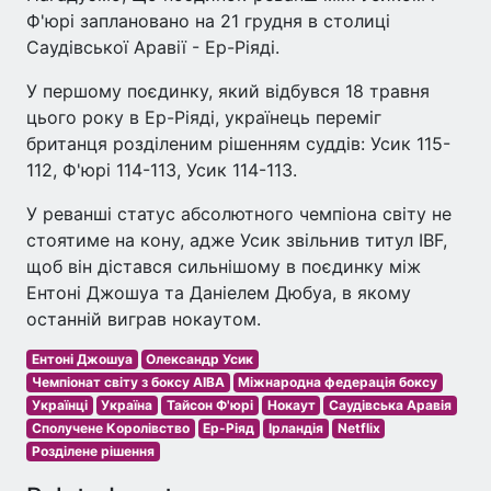
Ф'юрі заплановано на 21 грудня в столиці
Саудівської Аравії - Ер-Ріяді.
У першому поєдинку, який відбувся 18 травня
цього року в Ер-Ріяді, українець переміг
британця розділеним рішенням суддів: Усик 115-
112, Ф'юрі 114-113, Усик 114-113.
У реванші статус абсолютного чемпіона світу не
стоятиме на кону, адже Усик звільнив титул IBF,
щоб він дістався сильнішому в поєдинку між
Ентоні Джошуа та Даніелем Дюбуа, в якому
останній виграв нокаутом.
Ентоні Джошуа
Олександр Усик
Чемпіонат світу з боксу AIBA
Міжнародна федерація боксу
Українці
Україна
Тайсон Ф'юрі
Нокаут
Саудівська Аравія
Сполучене Королівство
Ер-Ріяд
Ірландія
Netflix
Розділене рішення