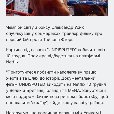
Чемпіон світу з боксу Олександр Усик
опублікував у соцмережах трейлер фільму про
перший бій проти Тайсона Ф'юрі.
Картина під назвою "UNDISPUTED" побачить світ
10 грудня. Прем'єра відбудеться на платформі
Netflix.
"Приготуйтеся побачити наполегливу працю,
жертви та шлях до історії. Документальний
фільм UNDISPUTED виходить на Netflix 10 грудня
у Великій Британії, Ірландії та MENA. Зануртеся в
мою подорож, битви поза рингом і боротьбу, щоб
прославити Україну", - йдеться у заяві українця.
Нагадуємо, що поєдинок-реванш між Усиком і