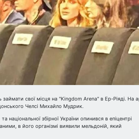
 займати свої місця на "Kingdom Arena" в Ер-Ріяді. На 
донського Челсі Михайло Мудрик.
та національної збірної України опинився в епіцентрі
аними, в його організмі виявили мельдоній, який