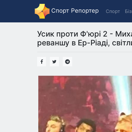
Спорт Репортер
Спорт
Бі
Усик проти Ф'юрі 2 - Ми
реваншу в Ер-Ріаді, світл