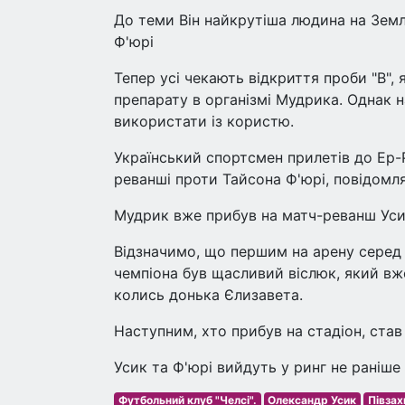
До теми Він найкрутіша людина на Земл
Ф'юрі
Тепер усі чекають відкриття проби "В",
препарату в організмі Мудрика. Однак н
використати із користю.
Український спортсмен прилетів до Ер-
реванші проти Тайсона Ф'юрі, повідомля
Мудрик вже прибув на матч-реванш Усик
Відзначимо, що першим на арену серед 
чемпіона був щасливий віслюк, який вж
колись донька Єлизавета.
Наступним, хто прибув на стадіон, став
Усик та Ф'юрі вийдуть у ринг не раніше 
Футбольний клуб "Челсі".
Олександр Усик
Півзах