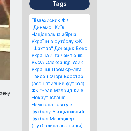
Tags
Півзахисник
ФК
"Динамо" Київ
Національна збірна
України з футболу
ФК
"Шахтар" Донецьк
Бокс
Україна
Ліга чемпіонів
УЄФА
Олександр Усик
Українці
Прем'єр-ліга
Тайсон Ф'юрі
Воротар
(асоціативний футбол)
ФК "Реал Мадрид
Київ
арену
Нокаут
Іспанія
Чемпіонат світу з
футболу
Асоціативний
футбол
Менеджер
(футбольна асоціація)