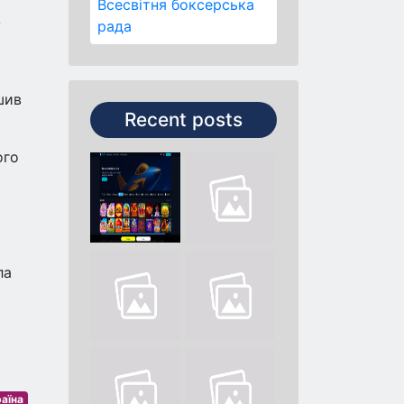
Всесвітня боксерська
з
рада
шив
Recent posts
ого
ла
аїна