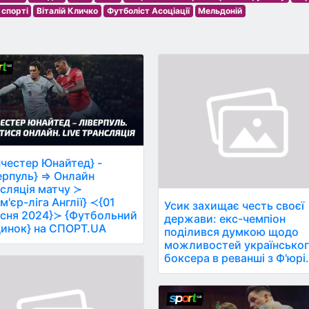
 спорті
Віталій Кличко
Футболіст Асоціації
Мельдоній
честер Юнайтед} -
ерпуль} ⇒ Онлайн
сляція матчу ≻
м'єр-ліга Англії} ≺{01
Усик захищає честь своєї
сня 2024}≻ {Футбольний
держави: екс-чемпіон
инок} на СПОРТ.UA
поділився думкою щодо
можливостей українсько
боксера в реванші з Ф'юрі