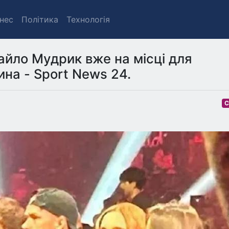
знес
Політика
Технологія
хайло Мудрик вже на місці для
ина - Sport News 24.
С