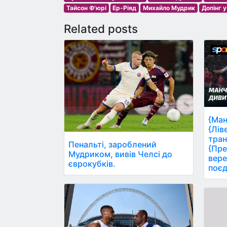
Тайсон Ф'юрі
Ер-Ріяд
Михайло Мудрик
Допінг у
Related posts
{Ман
{Лів
тран
Пенальті, зароблений
{Пре
Мудриком, вивів Челсі до
вере
єврокубків.
поєд