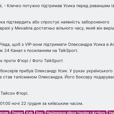
і, - Кличко потужно підтримав Усика перед реваншем і
 яка підтвердить або спростує наявність забороненого
аразі у Михайла достатньо вільного часу, який він вирі
Ріяда, щоб з VIP-зони підтримати Олександра Усика в й
є 24 Канал з посиланням на TalkSport.
 проти Ф'юрі / Фото TalkSport
боксерів прибув Олександр Усик. У руках українського
е став талісманом Олександра. Його боксеру подарува
 Тайсон Ф'юрі.
01:00 ночі 22 грудня за київським часом.
исник
Лондон
Київ
Бокс
Національна збірна України з футболу
Укр