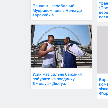
тран
Пенальті, зароблений
{Пре
Мудриком, вивів Челсі до
вере
єврокубків.
поєд
Усик має сильне бажання
побувати на поєдинку
Боро
Джошуа - Дюбуа.
кома
зізн
Ф'юр