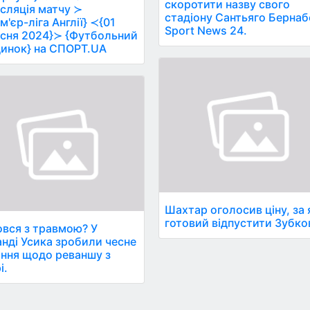
скоротити назву свого
сляція матчу ≻
стадіону Сантьяго Бернаб
м'єр-ліга Англії} ≺{01
Sport News 24.
сня 2024}≻ {Футбольний
инок} на СПОРТ.UA
Шахтар оголосив ціну, за 
готовий відпустити Зубко
вся з травмою? У
нді Усика зробили чесне
ання щодо реваншу з
і.