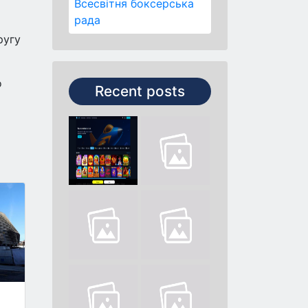
Всесвітня боксерська
рада
ругу
о
Recent posts