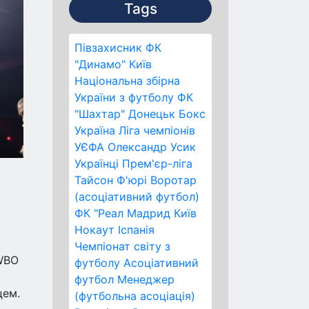
Tags
Півзахисник
ФК
"Динамо" Київ
Національна збірна
України з футболу
ФК
"Шахтар" Донецьк
Бокс
Україна
Ліга чемпіонів
УЄФА
Олександр Усик
Українці
Прем'єр-ліга
Тайсон Ф'юрі
Воротар
(асоціативний футбол)
ФК "Реал Мадрид
Київ
Нокаут
Іспанія
Чемпіонат світу з
 WBO
футболу
Асоціативний
футбол
Менеджер
цем.
(футбольна асоціація)