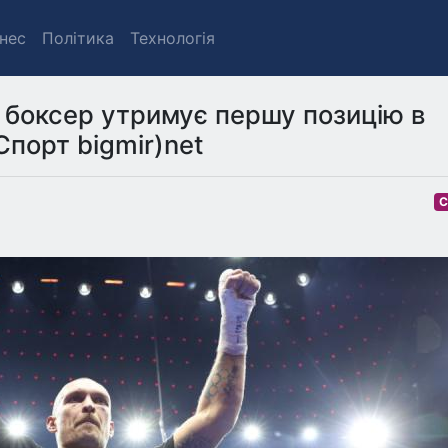
знес
Політика
Технологія
й боксер утримує першу позицію в
Спорт bigmir)net
С