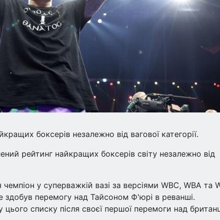
кращих боксерів незалежно від вагової категорії.
ений рейтинг найкращих боксерів світу незалежно від
 чемпіон у суперважкій вазі за версіями WBC, WBA та
 здобув перемогу над Тайсоном Ф'юрі в реванші.
у цього списку після своєї першої перемоги над британ