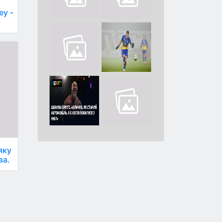
еу -
яку
ва.