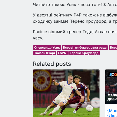
Читайте також: Усик - поза топ-10: Ав
У десятці рейтингу P4P також не відбул
сходинку займає Теренс Кроуфорд, а тр
Раніше відомий тренер Тедді Атлас по
часу.
Олександр Усик
Всесвітня боксерська рада
Всес
Тайсон Ф'юрі
ESPN
Теренс Кроуфорд
Related posts
{Ман
{Лів