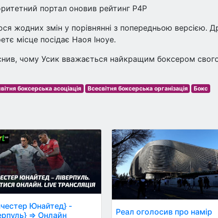
торитетний портал оновив рейтинг Р4Р
ося жодних змін у порівнянні з попередньою версією. Д
етє місце посідає Наоя Іноуе.
яснив, чому Усик вважається найкращим боксером свог
вітня боксерська асоціація
Всесвітня боксерська організація
Бокс
честер Юнайтед} -
Реал оголосив про намір
ерпуль} ⇒ Онлайн