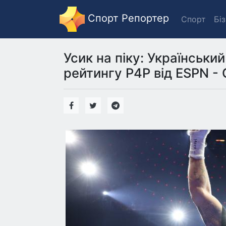
Спорт Репортер
Спорт
Бі
Усик на піку: Українськи
рейтингу P4P від ESPN - 