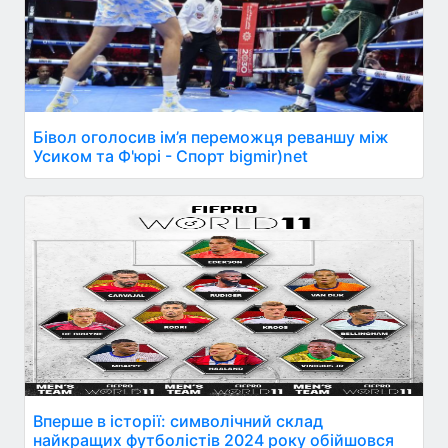
Бівол оголосив ім’я переможця реваншу між
Усиком та Ф'юрі - Спорт bigmir)net
Вперше в історії: символічний склад
найкращих футболістів 2024 року обійшовся