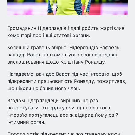
Громадянин Нідерландів і далі робить жартівливі
коментарі про інші статеві органи.
Колишній гравець збірної Нідерландів Рафаель
ван дер Ваарт прокоментував свої нещодавні
висловлювання щодо Кріштіану Роналду.
Нагадаємо, ван дер Ваарт під час інтерв'ю, щоб
підкреслити працьовитість Роналду, пожартував,
що ніколи не бачив його член.
Згодом нідерландець вирішив ще раз
пожартувати, стверджуючи, що після того
інтерв'ю португалець все ж відкрив йому свій
інтимний орган.
Просто хотів підкреслити в позитивному ключі,