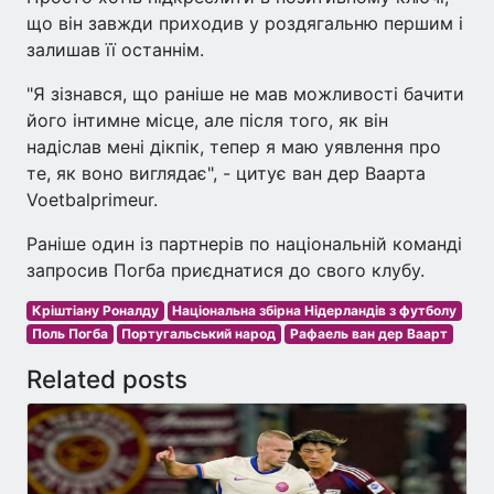
що він завжди приходив у роздягальню першим і
залишав її останнім.
"Я зізнався, що раніше не мав можливості бачити
його інтимне місце, але після того, як він
надіслав мені дікпік, тепер я маю уявлення про
те, як воно виглядає", - цитує ван дер Ваарта
Voetbalprimeur.
Раніше один із партнерів по національній команді
запросив Погба приєднатися до свого клубу.
Кріштіану Роналду
Національна збірна Нідерландів з футболу
Поль Погба
Португальський народ
Рафаель ван дер Ваарт
Related posts