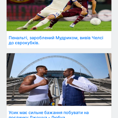
Пенальті, зароблений Мудриком, вивів Челсі
до єврокубків.
Усик має сильне бажання побувати на
поєдинку Джошуа - Дюбуа.