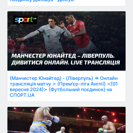
{Манчестер Юнайтед} - {Ліверпуль} ⇒ Онлайн
трансляція матчу ≻ {Прем'єр-ліга Англії} ≺{01
вересня 2024}≻ {Футбольний поєдинок} на
СПОРТ.UA