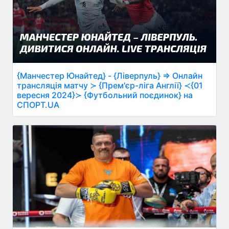
{Манчестер Юнайтед} - {Ліверпуль} ⇒ Онлайн
трансляція матчу ≻ {Прем'єр-ліга Англії} ≺{01
вересня 2024}≻ {Футбольний поєдинок} на
СПОРТ.UA