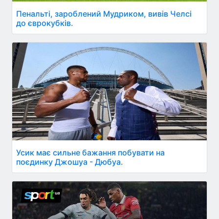
Пенальті, зароблений Мудриком, вивів Челсі
до єврокубків.
Усик має сильне бажання побувати на
поєдинку Джошуа - Дюбуа.