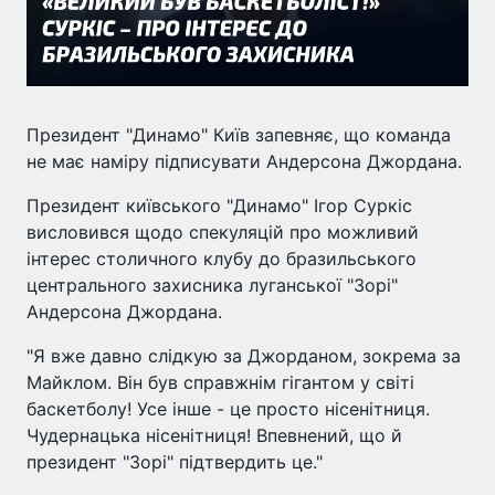
Президент "Динамо" Київ запевняє, що команда
не має наміру підписувати Андерсона Джордана.
Президент київського "Динамо" Ігор Суркіс
висловився щодо спекуляцій про можливий
інтерес столичного клубу до бразильського
центрального захисника луганської "Зорі"
Андерсона Джордана.
"Я вже давно слідкую за Джорданом, зокрема за
Майклом. Він був справжнім гігантом у світі
баскетболу! Усе інше - це просто нісенітниця.
Чудернацька нісенітниця! Впевнений, що й
президент "Зорі" підтвердить це."