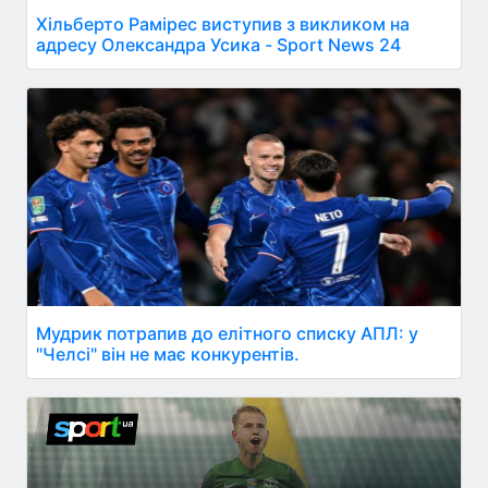
Хільберто Рамірес виступив з викликом на
адресу Олександра Усика - Sport News 24
Мудрик потрапив до елітного списку АПЛ: у
"Челсі" він не має конкурентів.